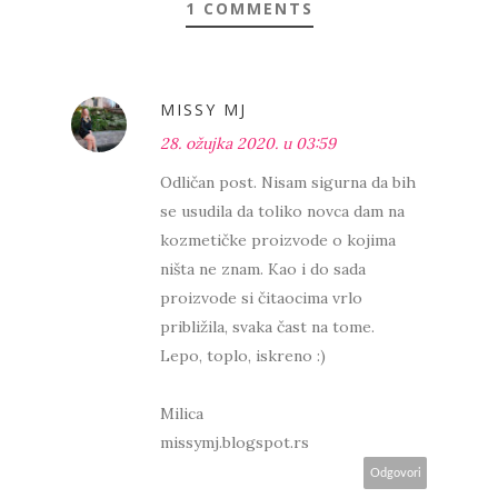
1 COMMENTS
MISSY MJ
28. ožujka 2020. u 03:59
Odličan post. Nisam sigurna da bih
se usudila da toliko novca dam na
kozmetičke proizvode o kojima
ništa ne znam. Kao i do sada
proizvode si čitaocima vrlo
približila, svaka čast na tome.
Lepo, toplo, iskreno :)
Milica
missymj.blogspot.rs
Odgovori