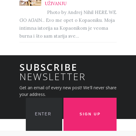
UŽIVANJU
Photo by Andrej Nihil HERE WE
GO AGAIN.. Evo me opet o Kopaoniku. Moja
intimna istorija sa Kopaonikom je veoma
burna i što sam starija sve...
SUBSCRIBE
NEWSLETTER
Get an email of every new post! We'll never share
your address.