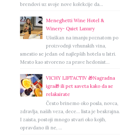
brendovi uz svoje nove kolekcije da...
Meneghetti Wine Hotel &
Winery- Quiet Luxury
Ušuškan na imanju poznatom po
proizvodnji vrhunskih vina,
smestio se jedan od najlepših hotela u Istri.
Mesto kao stvoreno za prave hedonist...
VICHY LIFTACTIV 🎁Nagradna
igra🎁 ili pet saveta kako da se
relaksirate
Često brinemo oko posla, novca,
zdravlja, naših veza, dece… lista je beskrajna.
I zaista, postoji mnogo stvari oko kojih,
opravdano ili ne, ...