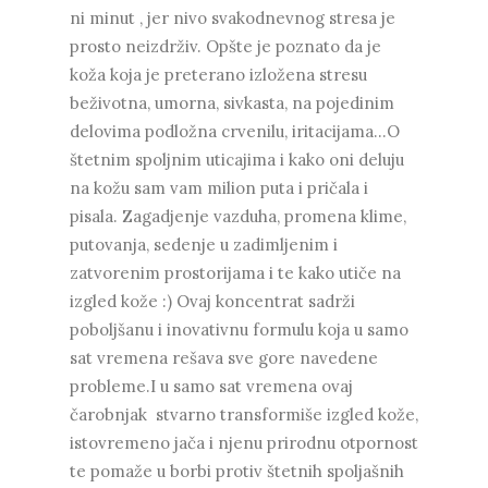
ni minut , jer nivo svakodnevnog stresa je
prosto neizdrživ. Opšte je poznato da je
koža koja je preterano izložena stresu
beživotna, umorna, sivkasta, na pojedinim
delovima podložna crvenilu, iritacijama...O
štetnim spoljnim uticajima i kako oni deluju
na kožu sam vam milion puta i pričala i
pisala. Zagadjenje vazduha, promena klime,
putovanja, sedenje u zadimljenim i
zatvorenim prostorijama i te kako utiče na
izgled kože :) Ovaj koncentrat sadrži
poboljšanu i inovativnu formulu koja u samo
sat vremena rešava sve gore navedene
probleme.I u samo sat vremena ovaj
čarobnjak
stvarno transformiše izgled kože,
istovremeno jača i njenu prirodnu otpornost
te pomaže u borbi protiv štetnih spoljašnih