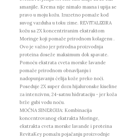
smanjile. Krema nije nimalo masna i upija se
pravo u moju kožu. Izuzetno pomaže kod
suvog vazduha u toku zime. REVITALIZIRA
kožu sa 2X koncentriranim ekstraktom
Moringe koji pomaže prirodnom kolagenu .
Ovo je važno jer prirodna proizvodnja
proteina doseže maksimum dok spavate.
Pomoću ekstrata cveta morske lavande
pomaže prirodnom obnavljanju i
nadopunjavanju ćelija kože preko noći.
Poseduje 2X super dozu hijaluronske kiseline
za intenzivnu, 24-satnu hidrataciju - jer koža
brže gubi vodu noću.
MOĆNA SINERGIJA: Kombinacija
koncentrovanog ekstrakta Moringe,
ekstrakta cveta morske lavande i proteina
RevitaKey pomažu pojačanju proizvodnje