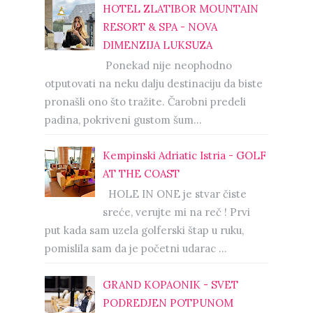
HOTEL ZLATIBOR MOUNTAIN
RESORT & SPA - NOVA
DIMENZIJA LUKSUZA
Ponekad nije neophodno
otputovati na neku dalju destinaciju da biste
pronašli ono što tražite. Čarobni predeli
padina, pokriveni gustom šum...
Kempinski Adriatic Istria - GOLF
AT THE COAST
HOLE IN ONE je stvar čiste
sreće, verujte mi na reč ! Prvi
put kada sam uzela golferski štap u ruku,
pomislila sam da je početni udarac ...
GRAND KOPAONIK - SVET
PODREDJEN POTPUNOM