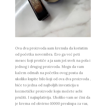
Ova dva proizvoda sam krenula da koristim
od početka novembra. Evo ga već peti
mesec koji protiče a ja sam još uvek na pola i
jednog i drugog proizvoda. Mogu da vam
kažem odmah na početku ovog posta da
ukoliko kupite bilo koji od ova dva proizvoda ,
biće to jedna od najboljih investicija u
kozmetičke proizvode koju možete sebi
pružiti. I najisplativija. Ukoliko vam se čini da
je krema od okvirno 10000 preskupa za vas,