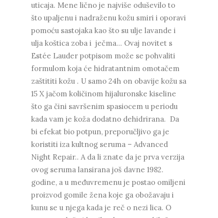
uticaja. Mene lično je najviše oduševilo to
što upaljenu i nadraženu kožu smiri i oporavi
pomoću sastojaka kao što su ulje lavande i
ulja koštica zoba i ječma... Ovaj novitet s
Estée Lauder potpisom može se pohvaliti
formulom koja će hidratantnim omotačem
zaštititi kožu . U samo 24h on obavije kožu sa
15 X jačom količinom hijaluronske kiseline
što ga čini savršenim spasiocem u periodu
kada vam je koža dodatno dehidrirana. Da
bi efekat bio potpun, preporučljivo ga je
koristiti iza kultnog seruma – Advanced
Night Repair.. A da li znate da je prva verzija
ovog seruma lansirana još davne 1982.
godine, a u međuvremenu je postao omiljeni
proizvod gomile žena koje ga obožavaju i
kunu se u njega kada je reč o nezi lica. O