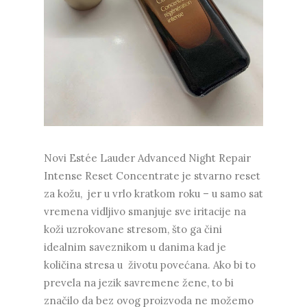
Novi Estée Lauder Advanced Night Repair
Intense Reset Concentrate je stvarno reset
za kožu,
jer u vrlo kratkom roku – u samo sat
vremena vidljivo smanjuje sve iritacije na
koži uzrokovane stresom, što ga čini
idealnim saveznikom u danima kad je
količina stresa u
životu povećana. Ako bi to
prevela na jezik savremene žene, to bi
značilo da bez ovog proizvoda ne možemo