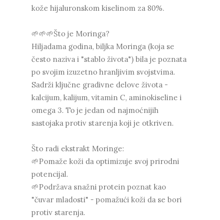
kože hijaluronskom kiselinom za 80%.
🌱🌱🌱Što je Moringa?
Hiljadama godina, biljka Moringa (koja se
često naziva i "stablo života") bila je poznata
po svojim izuzetno hranljivim svojstvima.
Sadrži ključne gradivne delove života -
kalcijum, kalijum, vitamin C, aminokiseline i
omega 3. To je jedan od najmoćnijih
sastojaka protiv starenja koji je otkriven.
Što radi ekstrakt Moringe:
🌱Pomaže koži da optimizuje svoj prirodni
potencijal.
🌱Podržava snažni protein poznat kao
"čuvar mladosti" - pomažući koži da se bori
protiv starenja.