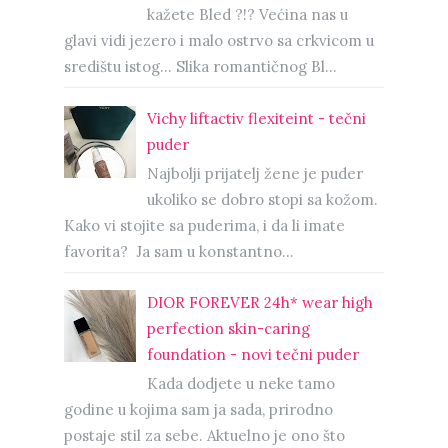
kažete Bled ?!? Većina nas u
glavi vidi jezero i malo ostrvo sa crkvicom u
središtu istog… Slika romantičnog Bl...
Vichy liftactiv flexiteint - tečni
puder
Najbolji prijatelj žene je puder
ukoliko se dobro stopi sa kožom.
Kako vi stojite sa puderima, i da li imate
favorita? Ja sam u konstantno...
DIOR FOREVER 24h* wear high
perfection skin-caring
foundation - novi tečni puder
Kada dodjete u neke tamo
godine u kojima sam ja sada, prirodno
postaje stil za sebe. Aktuelno je ono što