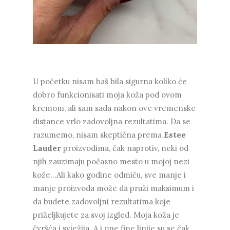
U početku nisam baš bila sigurna koliko će
dobro funkcionisati moja koža pod ovom
kremom, ali sam sada nakon ove vremenske
distance vrlo zadovoljna rezultatima. Da se
razumemo, nisam skeptična prema
Estee
Lauder
proizvodima, čak naprotiv, neki od
njih zauzimaju počasno mesto u mojoj nezi
kože...Ali kako godine odmiču, sve manje i
manje proizvoda može da pruži maksimum i
da budete zadovoljni rezultatima koje
priželjkujete za svoj izgled. Moja koža je
čvršća i svježija. A i one fine linije su se čak