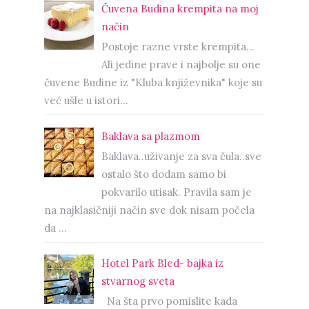
Čuvena Budina krempita na moj
način
Postoje razne vrste krempita...
Ali jedine prave i najbolje su one
čuvene Budine iz "Kluba književnika" koje su
već ušle u istori...
Baklava sa plazmom
Baklava..uživanje za sva čula..sve
ostalo što dodam samo bi
pokvarilo utisak. Pravila sam je
na najklasičniji način sve dok nisam počela
da ...
Hotel Park Bled- bajka iz
stvarnog sveta
Na šta prvo pomislite kada