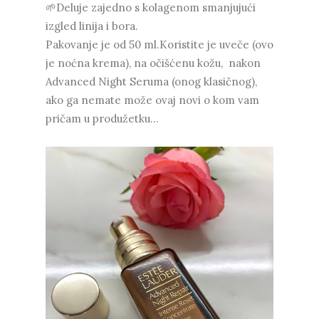
🌱Deluje zajedno s kolagenom smanjujući
izgled linija i bora.
Pakovanje je od 50 ml.Koristite je uveče (ovo
je noćna krema), na očišćenu kožu, nakon
Advanced Night Seruma (onog klasičnog),
ako ga nemate može ovaj novi o kom vam
pričam u produžetku...