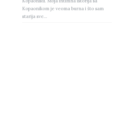
Kopaoniku. Moja intimna istorija sa
Kopaonikom je veoma burna i što sam
starija sve...