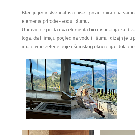
Bled je jedinstveni alpski biser, pozicioniran na sam
elementa prirode - vodu i šumu.
Upravo je spoj ta dva elementa bio inspiracija za diza
toga, da li imaju pogled na vodu ili šumu, dizajn je u
imaju vibe zelene boje i šumskog okruženja, dok one