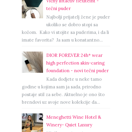
Vichy liftactiv flexiteint -
tečni puder
Najbolji prijatelj žene je puder
ukoliko se dobro stopi sa
kožom. Kako vi stojite sa puderima, i da li
imate favorita? Ja sam u konstantno...
DIOR FOREVER 24h* wear
high perfection skin-caring
foundation - novi tečni puder
Kada dodjete u neke tamo
godine u kojima sam ja sada, prirodno
postaje stil za sebe. Aktuelno je ono što
brendovi uz svoje nove kolekcije da...
Meneghetti Wine Hotel &
Winery- Quiet Luxury