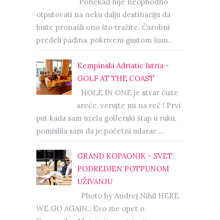
Ponekad nije neophodno
otputovati na neku dalju destinaciju da
biste pronašli ono što tražite. Čarobni
predeli padina, pokriveni gustom šum...
Kempinski Adriatic Istria -
GOLF AT THE COAST
HOLE IN ONE je stvar čiste
sreće, verujte mi na reč ! Prvi
put kada sam uzela golferski štap u ruku,
pomislila sam da je početni udarac ...
GRAND KOPAONIK - SVET
PODREDJEN POTPUNOM
UŽIVANJU
Photo by Andrej Nihil HERE
WE GO AGAIN.. Evo me opet o