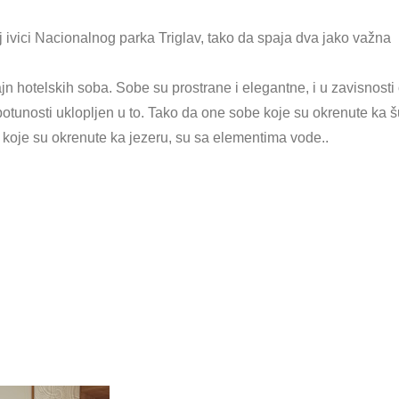
oj ivici Nacionalnog parka Triglav, tako da spaja dva jako važna
jn hotelskih soba. Sobe su prostrane i elegantne, i u zavisnosti
 potunosti uklopljen u to. Tako da one sobe koje su okrenute ka 
 koje su okrenute ka jezeru, su sa elementima vode..