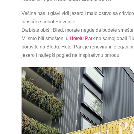
Većina nas u glavi vidi jezero i malo ostrvo sa crkvi
turistički simbol Slovenije.
Da biste obišli Bled, morate negde da budete smešte
Mi smo bili smešteni u
Hotelu Park
na samoj obali Ble
boravite na Bledu.
Hotel Park je renovirani, elegantn
jezero i najlepši pogled na inspirativnu prirodu.