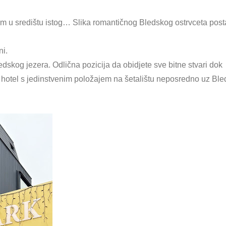
com u središtu istog… Slika romantičnog Bledskog ostrvceta post
ni.
dskog jezera. Odlična pozicija da obidjete sve bitne stvari dok
i hotel s jedinstvenim položajem na šetalištu neposredno uz Bl