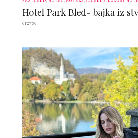
,
,
,
,
FEATURED
HOTEL
HOTELS
JOURNEY
LUXURY HOT
Hotel Park Bled- bajka iz st
01:27:00