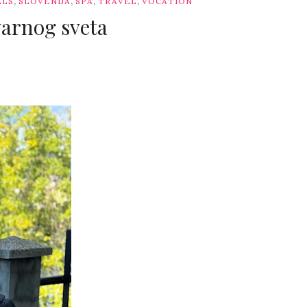
,
,
,
,
ELS
SLOVENIJA
SPA
TRAVEL
VOCATION
varnog sveta