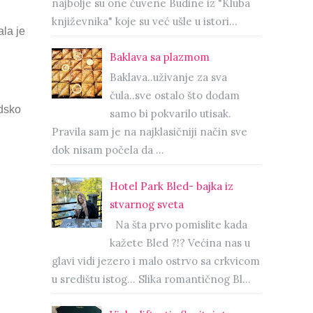
najbolje su one čuvene Budine iz "Kluba
književnika" koje su već ušle u istori...
ala je
Baklava sa plazmom
Baklava..uživanje za sva
čula..sve ostalo što dodam
edsko
samo bi pokvarilo utisak.
Pravila sam je na najklasičniji način sve
dok nisam počela da ...
Hotel Park Bled- bajka iz
stvarnog sveta
Na šta prvo pomislite kada
kažete Bled ?!? Većina nas u
glavi vidi jezero i malo ostrvo sa crkvicom
u središtu istog… Slika romantičnog Bl...