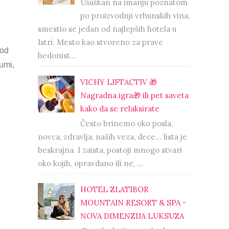
Ušuškan na imanju poznatom
po proizvodnji vrhunskih vina,
smestio se jedan od najlepših hotela u
Istri. Mesto kao stvoreno za prave
 od
hedonist...
šumi,
VICHY LIFTACTIV 🎁
Nagradna igra🎁 ili pet saveta
kako da se relaksirate
Često brinemo oko posla,
novca, zdravlja, naših veza, dece… lista je
beskrajna. I zaista, postoji mnogo stvari
oko kojih, opravdano ili ne, ...
HOTEL ZLATIBOR
MOUNTAIN RESORT & SPA -
NOVA DIMENZIJA LUKSUZA