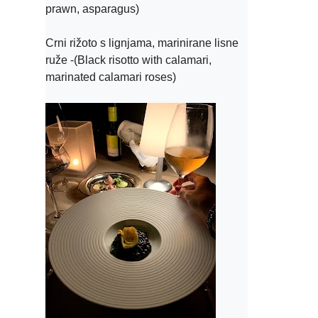
prawn, asparagus)

Crni rižoto s lignjama, marinirane lisne 
ruže -(Black risotto with calamari, 