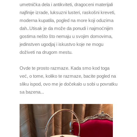
umetnička dela i antikviteti, dragoceni materijali
najfinije izrade, luksuzni lusteri, raskošni kreveti,
moderna kupatila, pogled na more koji oduzima
dah..
Utisak je da može da ponudi i najmoćnijim
gostima nešto što nemaju u svojim domovima,
jedinstven ugodjaj i iskustvo koje ne mogu
doživeti na drugom mestu.
Ovde te prosto razmaze. Kada smo kod toga
već, o tome, koliko te razmaze, bacite pogled na
sliku ispod, ovo me je dočekalo u sobi u povratku
sa bazena...