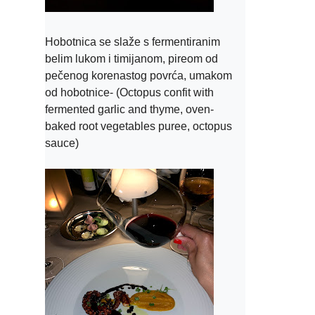
Hobotnica se slaže s fermentiranim 
belim lukom i timijanom, pireom od 
pečenog korenastog povrća, umakom 
od hobotnice- (Octopus confit with 
fermented garlic and thyme, oven-
baked root vegetables puree, octopus 