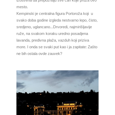
izoštrena da prepoznaju sve čari koje pruža ovo
mesto.
Kempinski je centralna figura Portoroža koji u
svako doba godine izgleda nestvarno lepo, čisto,
sredjeno, uglancano...Drvoredi, najmirišljavije
ruže, na svakom koraku uredno posadjena
lavanda, predivna plaža, vazduh koji priziva
more. I onda se svaki put kao i ja zapitate: Zašto
ne bih ostala ovde zauvek?