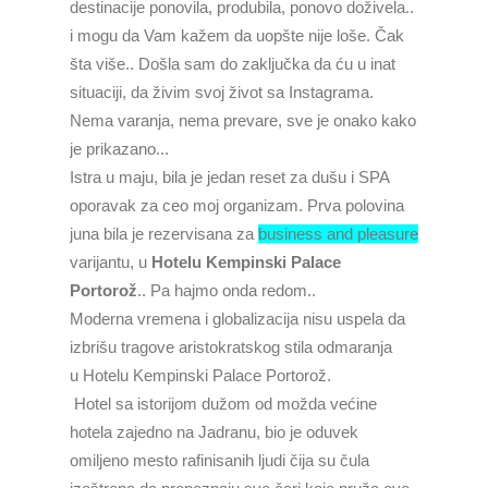
destinacije ponovila, produbila, ponovo doživela..
i mogu da Vam kažem da uopšte nije loše. Čak
šta više.. Došla sam do zaključka da ću u inat
situaciji, da živim svoj život sa Instagrama.
Nema varanja, nema prevare, sve je onako kako
je prikazano...
Istra u maju, bila je jedan reset za dušu i SPA
oporavak za ceo moj organizam. Prva polovina
juna bila je rezervisana za
business and pleasure
varijantu, u
Hotelu Kempinski Palace
Portorož
.. Pa hajmo onda redom..
Moderna vremena i globalizacija nisu uspela da
izbrišu tragove aristokratskog stila odmaranja
u
Hotelu Kempinski Palace Portorož.
Hotel sa istorijom dužom od možda većine
hotela zajedno na Jadranu, bio je oduvek
omiljeno mesto rafinisanih ljudi čija su čula