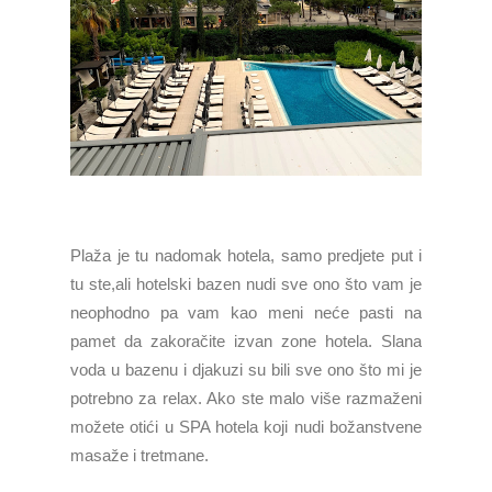
Plaža je tu nadomak hotela, samo predjete put i
tu ste,ali hotelski bazen nudi sve ono što vam je
neophodno pa vam kao meni neće pasti na
pamet da zakoračite izvan zone hotela. Slana
voda u bazenu i djakuzi su bili sve ono što mi je
potrebno za relax. Ako ste malo više razmaženi
možete otići u SPA hotela koji nudi božanstvene
masaže i tretmane.