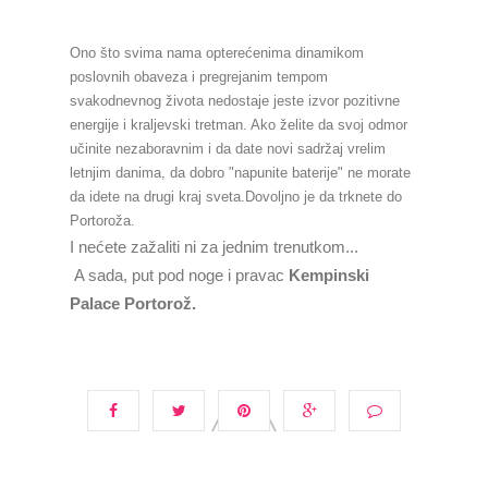
Ono što svima nama opterećenima dinamikom
poslovnih obaveza i pregrejanim tempom
svakodnevnog života nedostaje jeste izvor pozitivne
energije i kraljevski tretman. Ako želite da svoj odmor
učinite nezaboravnim i da date novi sadržaj vrelim
letnjim danima, da dobro "napunite baterije" ne morate
da idete na drugi kraj sveta.Dovoljno je da trknete do
Portoroža.
I nećete zažaliti ni za jednim trenutkom...
A sada, put pod noge i pravac
Kempinski
Palace Portorož.