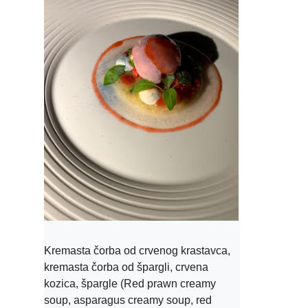
Kremasta čorba od crvenog krastavca, 
kremasta čorba od špargli, crvena 
kozica, špargle (Red prawn creamy 
soup, asparagus creamy soup, red 