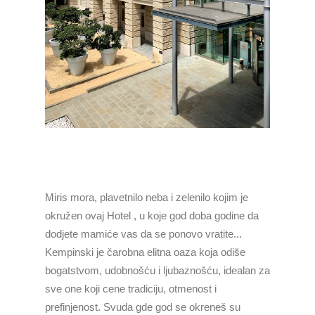
Miris mora, plavetnilo neba i zelenilo kojim je
okružen ovaj Hotel , u koje god doba godine da
dodjete mamiće vas da se ponovo vratite...
Kempinski je čarobna elitna oaza koja odiše
bogatstvom, udobnošću i ljubaznošću, idealan za
sve one koji cene tradiciju, otmenost i
prefinjenost. Svuda gde god se okreneš su