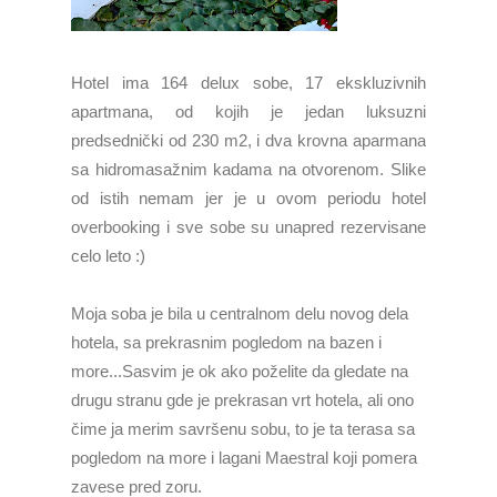
Hotel ima 164 delux sobe, 17 ekskluzivnih
apartmana, od kojih
je jedan luksuzni
predsednički od 230 m2, i dva krovna aparmana
sa hidromasažnim kadama na otvorenom.
Slike
od istih nemam jer je u
ovom periodu hotel
overbooking i sve sobe su unapred rezervisane
celo leto :)
Moja soba je bila u centralnom delu novog dela
hotela, sa prekrasnim pogledom na bazen i
more...Sasvim je ok ako poželite da gledate na
drugu stranu gde je prekrasan vrt hotela, ali ono
čime ja merim savršenu sobu, to je ta terasa sa
pogledom na more i lagani Maestral koji pomera
zavese pred zoru.