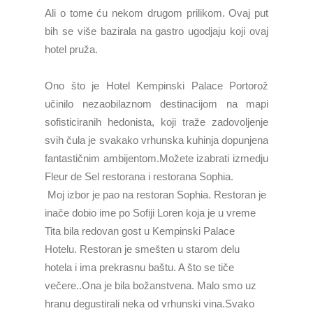
Ali o tome ću nekom drugom prilikom. Ovaj put
bih se više bazirala na gastro ugodjaju koji ovaj
hotel pruža.
Ono što je Hotel Kempinski Palace Portorož
učinilo nezaobilaznom destinacijom na mapi
sofisticiranih hedonista, koji traže zadovoljenje
svih čula je svakako vrhunska kuhinja dopunjena
fantastičnim ambijentom.Možete izabrati izmedju
Fleur de Sel restorana i restorana Sophia.
Moj izbor je pao na restoran Sophia. Restoran je
inače dobio ime po Sofiji Loren koja je u vreme
Tita bila redovan gost u Kempinski Palace
Hotelu. Restoran je smešten u starom delu
hotela i ima prekrasnu baštu. A što se tiče
večere..Ona je bila božanstvena. Malo smo uz
hranu degustirali neka od vrhunski vina.Svako