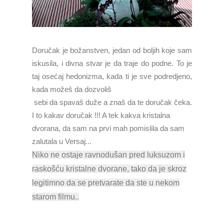
Doručak je božanstven, jedan od boljih koje sam
iskusila, i divna stvar je da traje do podne. To je
taj osećaj hedonizma, kada ti je sve podredjeno,
kada možeš da dozvoliš
sebi da spavaš duže a znaš da te doručak čeka.
I to kakav doručak !!! A tek kakva kristalna
dvorana, da sam na prvi mah pomislila da sam
zalutala u Versaj...
Niko ne ostaje ravnodušan pred luksuzom i
raskošću kristalne dvorane, tako da je skroz
legitimno da se pretvarate da ste u nekom
starom film
u..