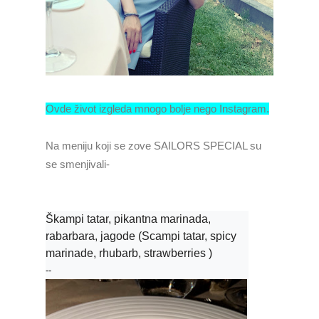
Ovde život izgleda mnogo bolje nego Instagram.
Na meniju koji se zove SAILORS SPECIAL su
se smenjivali-
Škampi tatar, pikantna marinada, 
rabarbara, jagode (Scampi tatar, spicy 
marinade, rhubarb, strawberries )
--