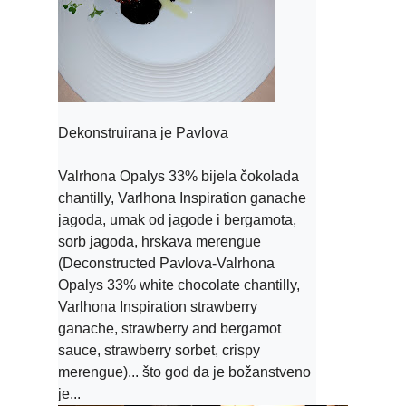
Dekonstruirana je Pavlova

Valrhona Opalys 33% bijela čokolada 
chantilly, Varlhona Inspiration ganache 
jagoda, umak od jagode i bergamota, 
sorb jagoda, hrskava merengue 
(
Deconstructed Pavlova-Valrhona 
Opalys 33% white chocolate chantilly, 
Varlhona Inspiration strawberry 
ganache, strawberry and bergamot 
sauce, strawberry sorbet, crispy 
merengue)... što god da je božanstveno 
je...