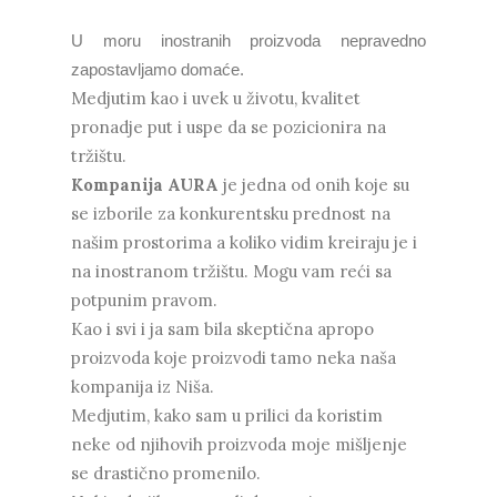
U moru inostranih proizvoda nepravedno
zapostavljamo domaće.
Medjutim kao i uvek u životu, kvalitet
pronadje put i uspe da se pozicionira na
tržištu.
Kompanija AURA
je jedna od onih koje su
se izborile za konkurentsku prednost na
našim prostorima a koliko vidim kreiraju je i
na inostranom tržištu. Mogu vam reći sa
potpunim pravom.
Kao i svi i ja sam bila skeptična apropo
proizvoda koje proizvodi tamo neka naša
kompanija iz Niša.
Medjutim, kako sam u prilici da koristim
neke od njihovih proizvoda moje mišljenje
se drastično promenilo.