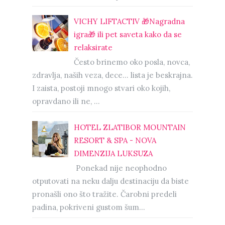
VICHY LIFTACTIV 🎁Nagradna
igra🎁 ili pet saveta kako da se
relaksirate
Često brinemo oko posla, novca,
zdravlja, naših veza, dece… lista je beskrajna.
I zaista, postoji mnogo stvari oko kojih,
opravdano ili ne, ...
HOTEL ZLATIBOR MOUNTAIN
RESORT & SPA - NOVA
DIMENZIJA LUKSUZA
Ponekad nije neophodno
otputovati na neku dalju destinaciju da biste
pronašli ono što tražite. Čarobni predeli
padina, pokriveni gustom šum...