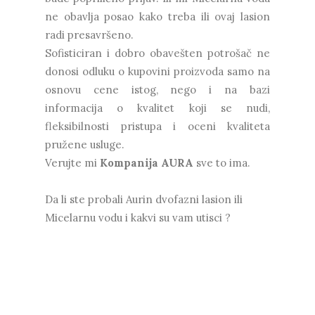
ne obavlja posao kako treba ili ovaj lasion
radi presavršeno.
Sofisticiran i dobro obavešten potrošač ne
donosi odluku o kupovini proizvoda samo na
osnovu cene istog, nego i na bazi
informacija o kvalitet koji se nudi,
fleksibilnosti pristupa i oceni kvaliteta
pružene usluge.
Verujte mi
Kompanija AURA
sve to ima.
Da li ste probali Aurin dvofazni lasion ili
Micelarnu vodu i kakvi su vam utisci ?