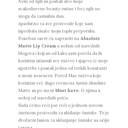
Neki od njih su postali deo moje
svakodnevne beauty rutine i bez njih ne
mogu da zamislim dan.
Apsolutno za sve proizvode koje sam
isprobala imate moju toplu preporuku.
Poseban osvrt ću napraviti na
Absolute
Matte Lip Cream
u nekim od narednih
blogova i koji su od kako sam počela da ih
koristim istisnuli sve ruževe i sjajeve iz moje
upotrebe i postali jedna od retkih konstanti
u mom neseseru. Pored Mac ruževa koje
koristim već dugo vremena Aurini Absolute
Matte su po meni
Must have.
O njima u
nekoj od narednih priča.
Sada ćemo reći par reči o jednom novom
Aurinom proizvodu za skidanje šminke. To je
dvofazni lasion za uklanjanje šminke sa očiju
i usana.