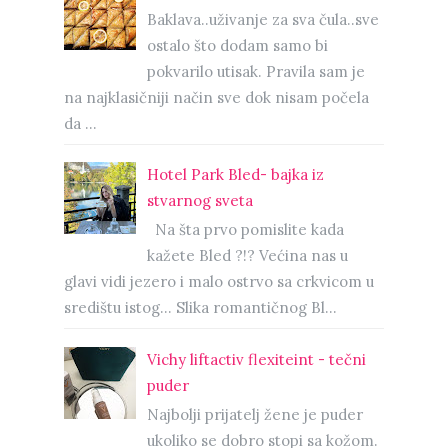
Baklava..uživanje za sva čula..sve
ostalo što dodam samo bi
pokvarilo utisak. Pravila sam je
na najklasičniji način sve dok nisam počela
da ...
Hotel Park Bled- bajka iz
stvarnog sveta
Na šta prvo pomislite kada
kažete Bled ?!? Većina nas u
glavi vidi jezero i malo ostrvo sa crkvicom u
središtu istog… Slika romantičnog Bl...
Vichy liftactiv flexiteint - tečni
puder
Najbolji prijatelj žene je puder
ukoliko se dobro stopi sa kožom.