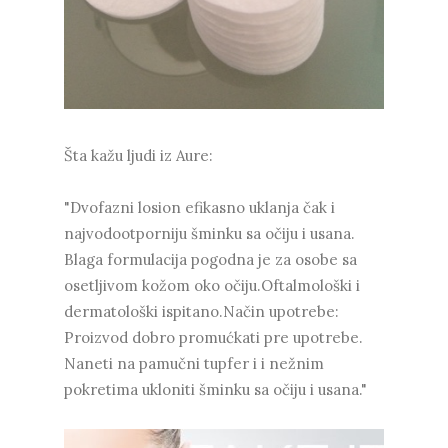
Šta kažu ljudi iz Aure:
"Dvofazni losion efikasno uklanja čak i
najvodootporniju šminku sa očiju i usana.
Blaga formulacija pogodna je za osobe sa
osetljivom kožom oko očiju.Oftalmološki i
dermatološki ispitano.Način upotrebe:
Proizvod dobro promućkati pre upotrebe.
Naneti na pamučni tupfer i i nežnim
pokretima ukloniti šminku sa očiju i usana."