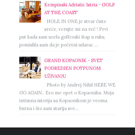
Kempinski Adriatic Istria - GOLF
AT THE COAST
HOLE IN ONE je stvar čiste
sreće, verujte mi na reč ! Prvi
put kada sam uzela golferski štap u ruku,
pomislila sam da je početni udarac ...
GRAND KOPAONIK - SVET
PODREDJEN POTPUNOM
UŽIVANJU
Photo by Andrej Nihil HERE WE
GO AGAIN.. Evo me opet o Kopaoniku. Moja
intimna istorija sa Kopaonikom je veoma
burna i što sam starija sve...