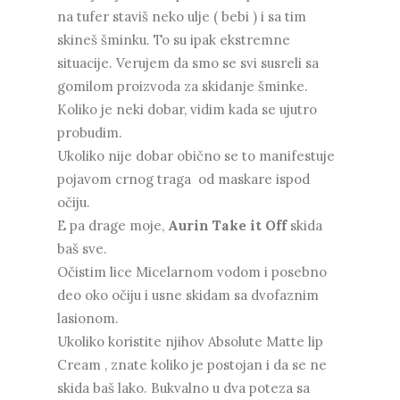
na tufer staviš neko ulje ( bebi ) i sa tim
skineš šminku. To su ipak ekstremne
situacije. Verujem da smo se svi susreli sa
gomilom proizvoda za skidanje šminke.
Koliko je neki dobar, vidim kada se ujutro
probudim.
Ukoliko nije dobar obično se to manifestuje
pojavom crnog traga od maskare ispod
očiju.
E pa drage moje,
Aurin Take it Off
skida
baš sve.
Očistim lice Micelarnom vodom i posebno
deo oko očiju i usne skidam sa dvofaznim
lasionom.
Ukoliko koristite njihov Absolute Matte lip
Cream , znate koliko je postojan i da se ne
skida baš lako. Bukvalno u dva poteza sa