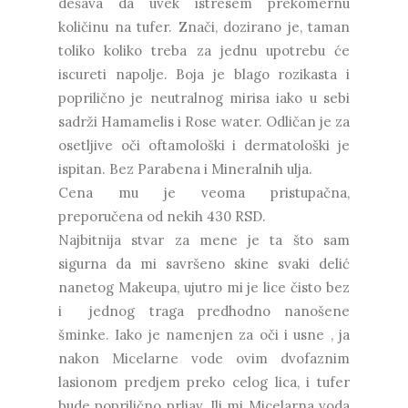
dešava da uvek istresem prekomernu
količinu na tufer. Znači, dozirano je, taman
toliko koliko treba za jednu upotrebu će
iscureti napolje. Boja je blago rozikasta i
poprilično je neutralnog mirisa iako u sebi
sadrži Hamamelis i Rose water. Odličan je za
osetljive oči oftamološki i dermatološki je
ispitan. Bez Parabena i Mineralnih ulja.
Cena mu je veoma pristupačna,
preporučena od nekih 430 RSD.
Najbitnija stvar za mene je ta što sam
sigurna da mi savršeno skine svaki delić
nanetog Makeupa, ujutro mi je lice čisto bez
i jednog traga predhodno nanošene
šminke. Iako je namenjen za oči i usne , ja
nakon Micelarne vode ovim dvofaznim
lasionom predjem preko celog lica, i tufer
bude poprilično prljav. Ili mi Micelarna voda