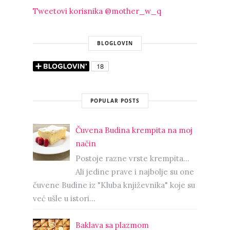
Tweetovi korisnika @mother_w_q
BLOGLOVIN
POPULAR POSTS
Čuvena Budina krempita na moj
način
Postoje razne vrste krempita...
Ali jedine prave i najbolje su one
čuvene Budine iz "Kluba književnika" koje su
već ušle u istori...
Baklava sa plazmom