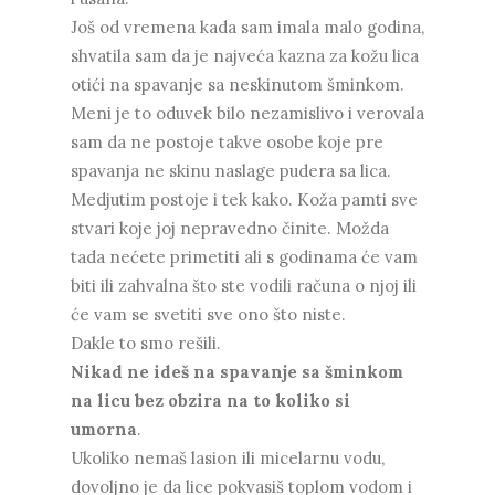
Još od vremena kada sam imala malo godina,
shvatila sam da je najveća kazna za kožu lica
otići na spavanje sa neskinutom šminkom.
Meni je to oduvek bilo nezamislivo i verovala
sam da ne postoje takve osobe koje pre
spavanja ne skinu naslage pudera sa lica.
Medjutim postoje i tek kako. Koža pamti sve
stvari koje joj nepravedno činite. Možda
tada nećete primetiti ali s godinama će vam
biti ili zahvalna što ste vodili računa o njoj ili
će vam se svetiti sve ono što niste.
Dakle to smo rešili.
Nikad ne ideš na spavanje sa šminkom
na licu bez obzira na to koliko si
umorna
.
Ukoliko nemaš lasion ili micelarnu vodu,
dovoljno je da lice pokvasiš toplom vodom i