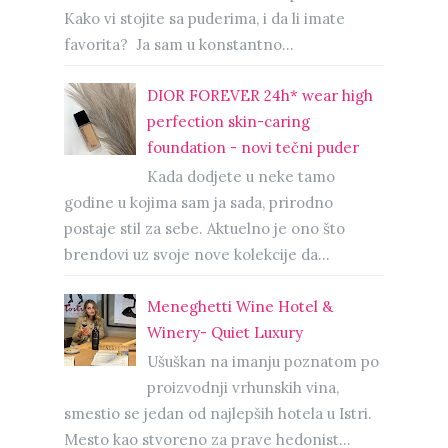
Kako vi stojite sa puderima, i da li imate
favorita? Ja sam u konstantno...
DIOR FOREVER 24h* wear high
perfection skin-caring
foundation - novi tečni puder
Kada dodjete u neke tamo
godine u kojima sam ja sada, prirodno
postaje stil za sebe. Aktuelno je ono što
brendovi uz svoje nove kolekcije da...
Meneghetti Wine Hotel &
Winery- Quiet Luxury
Ušuškan na imanju poznatom po
proizvodnji vrhunskih vina,
smestio se jedan od najlepših hotela u Istri.
Mesto kao stvoreno za prave hedonist...