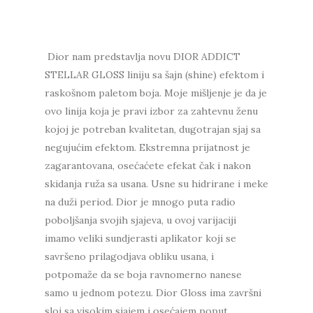
Dior nam predstavlja novu DIOR ADDICT
STELLAR GLOSS liniju sa šajn (shine) efektom i
raskošnom paletom boja. Moje mišljenje je da je
ovo linija koja je pravi izbor za zahtevnu ženu
kojoj je potreban kvalitetan, dugotrajan sjaj sa
negujućim efektom. Ekstremna prijatnost je
zagarantovana, osećaćete efekat čak i nakon
skidanja ruža sa usana. Usne su hidrirane i meke
na duži period. Dior je mnogo puta radio
poboljšanja svojih sjajeva, u ovoj varijaciji
imamo veliki sundjerasti aplikator koji se
savršeno prilagodjava obliku usana, i
potpomaže da se boja ravnomerno nanese
samo u jednom potezu. Dior Gloss ima završni
sloj sa visokim sjajem i osećajem poput