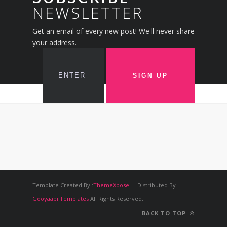
NEWSLETTER
Get an email of every new post! We'll never share
your address.
Template Created By :
ThemeXpose
. | Distributed By
Gooyaabi Templates
All Rights Reserved.
BACK TO TOP