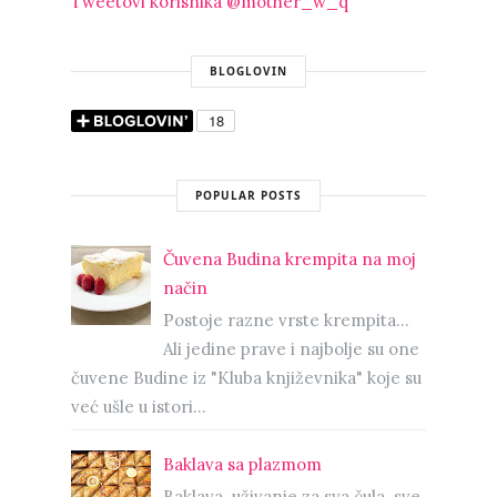
Tweetovi korisnika @mother_w_q
BLOGLOVIN
POPULAR POSTS
Čuvena Budina krempita na moj
način
Postoje razne vrste krempita...
Ali jedine prave i najbolje su one
čuvene Budine iz "Kluba književnika" koje su
već ušle u istori...
Baklava sa plazmom
Baklava..uživanje za sva čula..sve