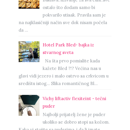
ostalo što dodam samo bi
pokvarilo utisak. Pravila sam je
na najklasičniji način sve dok nisam počela
da ...
Hotel Park Bled- bajka iz
stvarnog sveta
Na šta prvo pomislite kada
kažete Bled ?!? Većina nas u
glavi vidi jezero i malo ostrvo sa crkvicom u
središtu istog… Slika romantičnog Bl...
Vichy liftactiv flexiteint - tečni
puder
Najbolji prijatelj žene je puder
ukoliko se dobro stopi sa kožom.
Kako vi stojite sa puderima, i da li imate