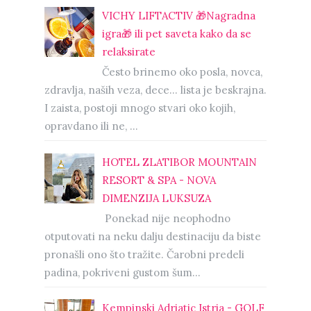
VICHY LIFTACTIV 🎁Nagradna
igra🎁 ili pet saveta kako da se
relaksirate
Često brinemo oko posla, novca,
zdravlja, naših veza, dece… lista je beskrajna.
I zaista, postoji mnogo stvari oko kojih,
opravdano ili ne, ...
HOTEL ZLATIBOR MOUNTAIN
RESORT & SPA - NOVA
DIMENZIJA LUKSUZA
Ponekad nije neophodno
otputovati na neku dalju destinaciju da biste
pronašli ono što tražite. Čarobni predeli
padina, pokriveni gustom šum...
Kempinski Adriatic Istria - GOLF