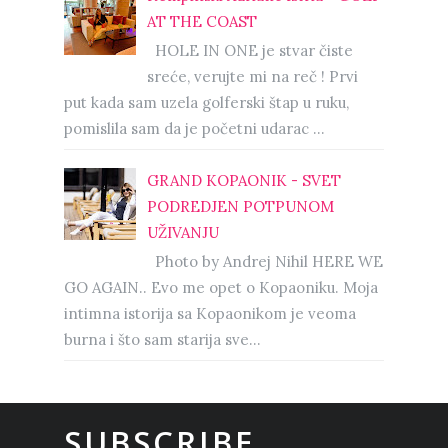
AT THE COAST
HOLE IN ONE je stvar čiste
sreće, verujte mi na reč ! Prvi
put kada sam uzela golferski štap u ruku,
pomislila sam da je početni udarac ...
GRAND KOPAONIK - SVET
PODREDJEN POTPUNOM
UŽIVANJU
Photo by Andrej Nihil HERE WE
GO AGAIN.. Evo me opet o Kopaoniku. Moja
intimna istorija sa Kopaonikom je veoma
burna i što sam starija sve...
SUBSCRIBE