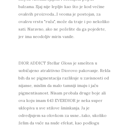
balzama. Sjaj nije lepljiv kao što je kod većine
ovakvih proizvoda...I veoma je postojan, za
ovakvu vrstu "ruža", može da traje i po nekoliko
sati. Naravno, ako ne poželite da ga pojedete,
jer ima neodoljiv miris vanile.
DIOR ADDICT Stellar Gloss je smešten u
uobičajeno atraktivno Diorovo pakovanje. Rekla
bih da se pigmentacija razlikuje u zavisnosti od
nijanse, mislim da malo tamniji imaju i jaču
pigmentisanost. Nisam probala druge boje ali
ova koju imam 643 EVERDIOR je neka super
uklopiva u sve stilove šminkanja. Ja je
odredjujem sa olovkom za usne...tako, ukoliko
želim da vuče na nude efekat, kao podlogu