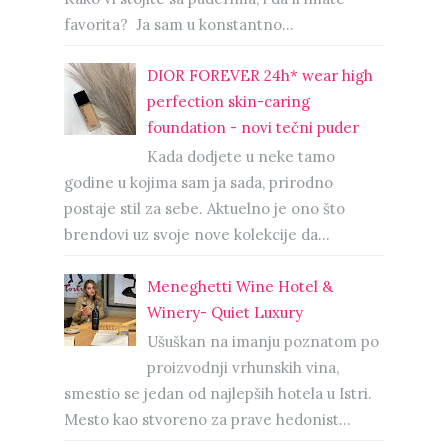
favorita? Ja sam u konstantno...
DIOR FOREVER 24h* wear high
perfection skin-caring
foundation - novi tečni puder
Kada dodjete u neke tamo
godine u kojima sam ja sada, prirodno
postaje stil za sebe. Aktuelno je ono što
brendovi uz svoje nove kolekcije da...
Meneghetti Wine Hotel &
Winery- Quiet Luxury
Ušuškan na imanju poznatom po
proizvodnji vrhunskih vina,
smestio se jedan od najlepših hotela u Istri.
Mesto kao stvoreno za prave hedonist...