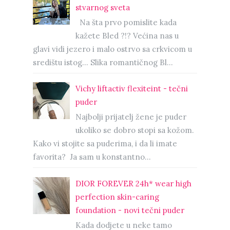
stvarnog sveta
Na šta prvo pomislite kada
kažete Bled ?!? Većina nas u
glavi vidi jezero i malo ostrvo sa crkvicom u
središtu istog… Slika romantičnog Bl...
Vichy liftactiv flexiteint - tečni
puder
Najbolji prijatelj žene je puder
ukoliko se dobro stopi sa kožom.
Kako vi stojite sa puderima, i da li imate
favorita? Ja sam u konstantno...
DIOR FOREVER 24h* wear high
perfection skin-caring
foundation - novi tečni puder
Kada dodjete u neke tamo