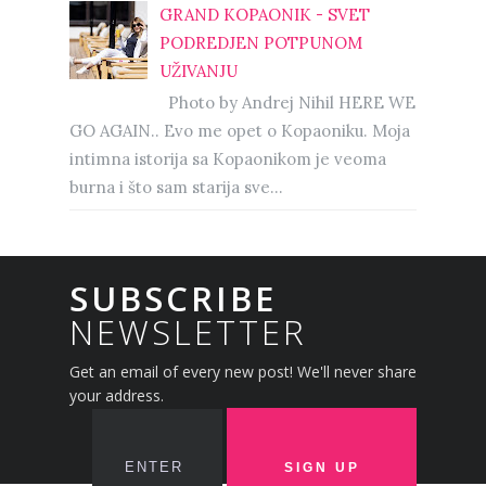
GRAND KOPAONIK - SVET
PODREDJEN POTPUNOM
UŽIVANJU
Photo by Andrej Nihil HERE WE
GO AGAIN.. Evo me opet o Kopaoniku. Moja
intimna istorija sa Kopaonikom je veoma
burna i što sam starija sve...
SUBSCRIBE
NEWSLETTER
Get an email of every new post! We'll never share
your address.