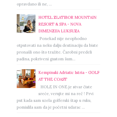
opravdano ili ne, ...
HOTEL ZLATIBOR MOUNTAIN
RESORT & SPA - NOVA
DIMENZIJA LUKSUZA
Ponekad nije neophodno
otputovati na neku dalju destinaciju da biste
pronašli ono što tražite. Čarobni predeli
padina, pokriveni gustom šum...
Kempinski Adriatic Istria - GOLF
AT THE COAST
HOLE IN ONE je stvar čiste
sreće, verujte mi na reč ! Prvi
put kada sam uzela golferski štap u ruku,
pomislila sam da je početni udarac ...