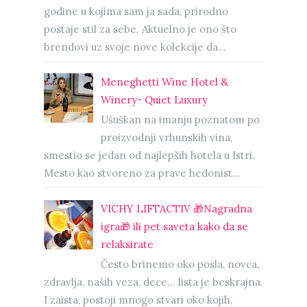
godine u kojima sam ja sada, prirodno
postaje stil za sebe. Aktuelno je ono što
brendovi uz svoje nove kolekcije da...
Meneghetti Wine Hotel &
Winery- Quiet Luxury
Ušuškan na imanju poznatom po
proizvodnji vrhunskih vina,
smestio se jedan od najlepših hotela u Istri.
Mesto kao stvoreno za prave hedonist...
VICHY LIFTACTIV 🎁Nagradna
igra🎁 ili pet saveta kako da se
relaksirate
Često brinemo oko posla, novca,
zdravlja, naših veza, dece… lista je beskrajna.
I zaista, postoji mnogo stvari oko kojih,