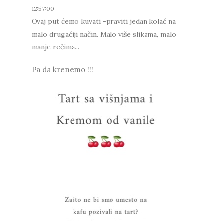
12:57:00
Ovaj put ćemo kuvati -praviti jedan kolač na
malo drugačiji način. Malo više slikama, malo
manje rečima...
Pa da krenemo !!!