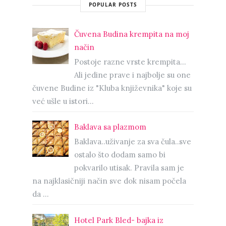
POPULAR POSTS
Čuvena Budina krempita na moj
način
Postoje razne vrste krempita...
Ali jedine prave i najbolje su one
čuvene Budine iz "Kluba književnika" koje su
već ušle u istori...
Baklava sa plazmom
Baklava..uživanje za sva čula..sve
ostalo što dodam samo bi
pokvarilo utisak. Pravila sam je
na najklasičniji način sve dok nisam počela
da ...
Hotel Park Bled- bajka iz