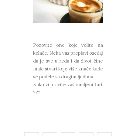
Pozovite one koje volite na
kolače. Neka vas preplavi osećaj
da je sve u redu i da život čine
male stvari koje više znače kade
se podele sa dragim ljudima...
Kako vi pravite vaš omiljeni tart
???