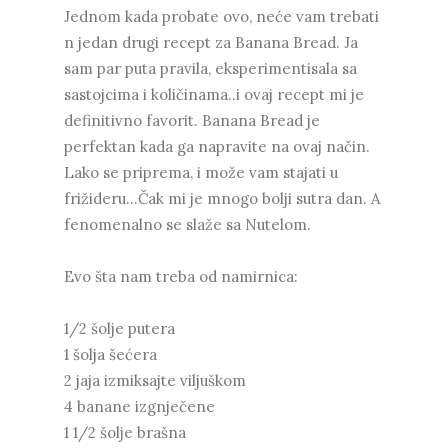
Jednom kada probate ovo, neće vam trebati
n jedan drugi recept za Banana Bread. Ja
sam par puta pravila, eksperimentisala sa
sastojcima i količinama..i ovaj recept mi je
definitivno favorit. Banana Bread je
perfektan kada ga napravite na ovaj način.
Lako se priprema, i može vam stajati u
frižideru...Čak mi je mnogo bolji sutra dan. A
fenomenalno se slaže sa Nutelom.
Evo šta nam treba od namirnica:
1/2 šolje putera
1 šolja šećera
2 jaja izmiksajte viljuškom
4 banane izgnječene
1 1/2 šolje brašna