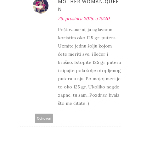
MOTHER.WOMAN.QUEE
N
28. prosinca 2016. u 10:40
Poštovana-ni, ja uglavnom
koristim oko 125 gr. putera.
Uzmite jednu šolju kojom
ćete meriti sve, i šećer i
brašno. Istopite 125 gr putera
i sipajte pola šolje otopljenog
putera u nju. Po mojoj meri je
to oko 125 gr. Ukoliko negde
zapne, tu sam...Pozdrav, hvala
što me čitate :)
Odgovori