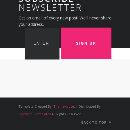
NEWSLETTER
Get an email of every new post! We'll never share
your address.
Template Created By :
ThemeXpose
. | Distributed By
Gooyaabi Templates
All Rights Reserved.
BACK TO TOP