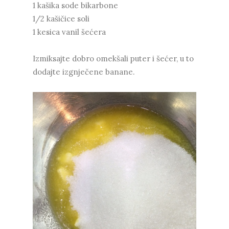
1 kašika sode bikarbone
1/2 kašičice soli
1 kesica vanil šećera
Izmiksajte dobro omekšali puter i šećer, u to
dodajte izgnječene banane.