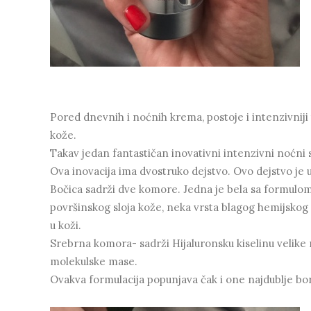
Pored dnevnih i noćnih krema, postoje i intenzivniji
kože.
Takav jedan fantastičan inovativni intenzivni noćni
Ova inovacija ima dvostruko dejstvo. Ovo dejstvo je u
Bočica sadrži dve komore. Jedna je bela sa formulom
površinskog sloja kože, neka vrsta blagog hemijskog p
u koži.
Srebrna komora- sadrži Hijaluronsku kiselinu velike 
molekulske mase.
Ovakva formulacija popunjava čak i one najdublje bo