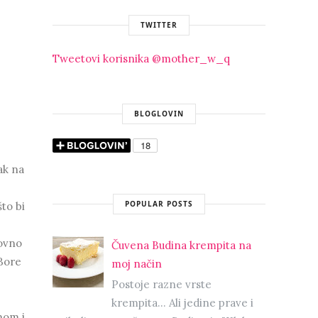
TWITTER
Tweetovi korisnika @mother_w_q
BLOGLOVIN
ak na
POPULAR POSTS
što bi
novno
Čuvena Budina krempita na
.Bore
moj način
Postoje razne vrste
krempita... Ali jedine prave i
nom i