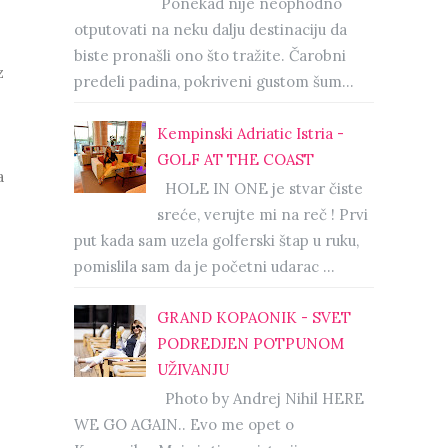
Ponekad nije neophodno
otputovati na neku dalju destinaciju da
biste pronašli ono što tražite. Čarobni
z
predeli padina, pokriveni gustom šum...
Kempinski Adriatic Istria -
GOLF AT THE COAST
a
HOLE IN ONE je stvar čiste
sreće, verujte mi na reč ! Prvi
put kada sam uzela golferski štap u ruku,
pomislila sam da je početni udarac ...
GRAND KOPAONIK - SVET
PODREDJEN POTPUNOM
UŽIVANJU
Photo by Andrej Nihil HERE
WE GO AGAIN.. Evo me opet o