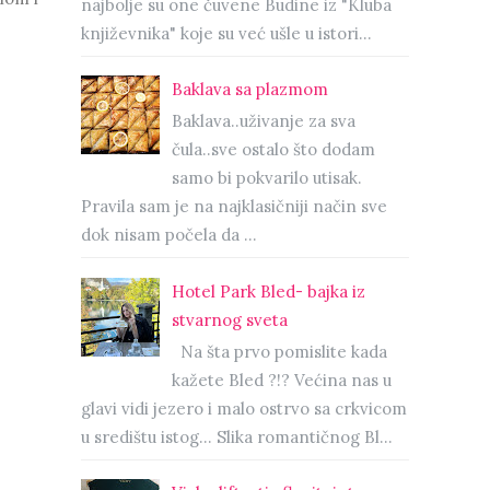
najbolje su one čuvene Budine iz "Kluba
književnika" koje su već ušle u istori...
Baklava sa plazmom
Baklava..uživanje za sva
čula..sve ostalo što dodam
samo bi pokvarilo utisak.
Pravila sam je na najklasičniji način sve
dok nisam počela da ...
Hotel Park Bled- bajka iz
stvarnog sveta
Na šta prvo pomislite kada
kažete Bled ?!? Većina nas u
glavi vidi jezero i malo ostrvo sa crkvicom
u središtu istog… Slika romantičnog Bl...