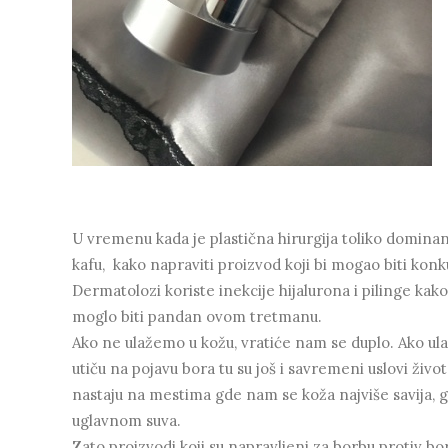
U vremenu kada je plastična hirurgija toliko dominan
kafu, kako napraviti proizvod koji bi mogao biti kon
Dermatolozi koriste inekcije hijalurona i pilinge kako
moglo biti pandan ovom tretmanu.
Ako ne ulažemo u kožu, vratiće nam se duplo. Ako ul
utiču na pojavu bora tu su još i savremeni uslovi živ
nastaju na mestima gde nam se koža najviše savija, gd
uglavnom suva.
Zato proizvodi koji su napravljeni za borbu protiv bo