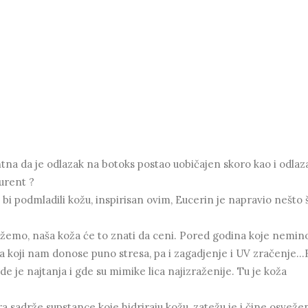
tna da je odlazak na botoks postao uobičajen skoro kao i odlaz
kurent ?
 bi podmladili kožu, inspirisan ovim, Eucerin je napravio nešto 
ažemo, naša koža će to znati da ceni. Pored godina koje nemi
ota koji nam donose puno stresa, pa i zagadjenje i UV zračenje..
e je najtanja i gde su mimike lica najizraženije. Tu je koža
ra sadrže supstance koje hidriraju kožu, zatežu je i čine osveže