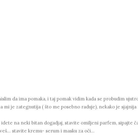
slim da ima pomaka, i taj pomak vidim kada se probudim ujutro
 mi je zategnutija ( što me posebno raduje), nekako je sjajnija 
 idete na neki bitan dogadjaj, stavite omiljeni parfem, sipajte č
veš... stavite kremu- serum i masku za oči...