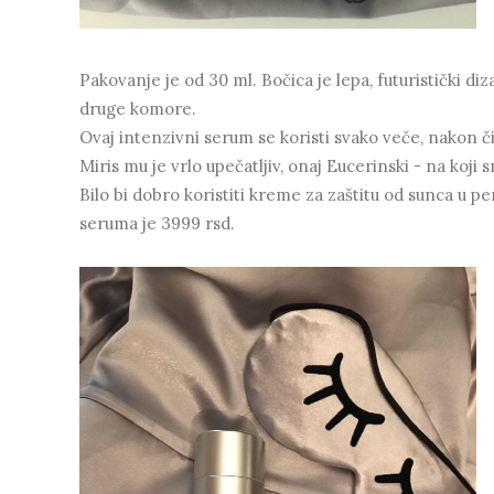
Pakovanje je od 30 ml. Bočica je lepa, futuristički di
druge komore.
Ovaj intenzivni serum se koristi svako veče, nakon 
Miris mu je vrlo upečatljiv, onaj Eucerinski - na koji
Bilo bi dobro koristiti kreme za zaštitu od sunca u pe
seruma je 3999 rsd.