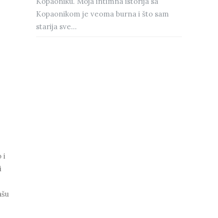
Kopaoniku. Moja intimna istorija sa
Kopaonikom je veoma burna i što sam
starija sve...
 i
i
ašu