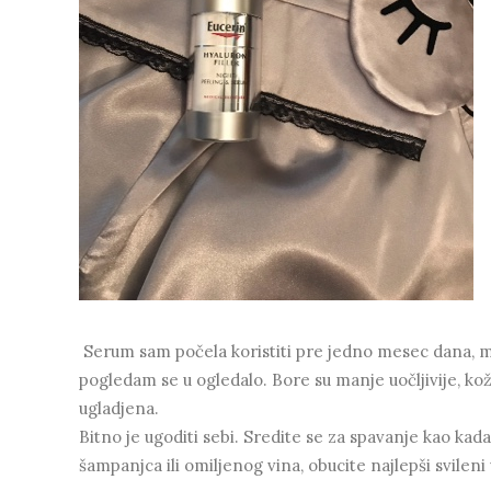
Serum sam počela koristiti pre jedno mesec dana, mi
pogledam se u ogledalo. Bore su manje uočljivije, koža
ugladjena.
Bitno je ugoditi sebi. Sredite se za spavanje kao kada
šampanjca ili omiljenog vina, obucite najlepši svileni 