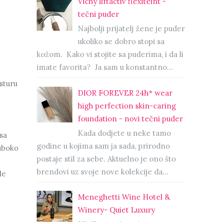
Vichy liftactiv flexiteint -
tečni puder
Najbolji prijatelj žene je puder
ukoliko se dobro stopi sa
kožom. Kako vi stojite sa puderima, i da li
imate favorita? Ja sam u konstantno...
sturu
DIOR FOREVER 24h* wear
high perfection skin-caring
foundation - novi tečni puder
Kada dodjete u neke tamo
sa
godine u kojima sam ja sada, prirodno
duboko
postaje stil za sebe. Aktuelno je ono što
brendovi uz svoje nove kolekcije da...
le
Meneghetti Wine Hotel &
Winery- Quiet Luxury