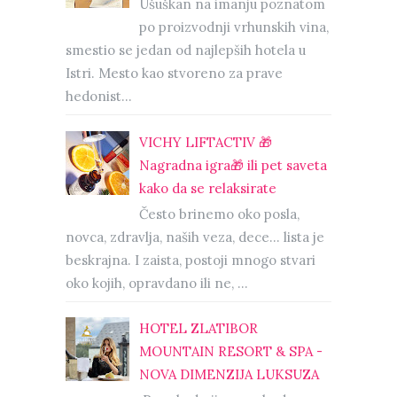
Ušuškan na imanju poznatom
po proizvodnji vrhunskih vina,
smestio se jedan od najlepših hotela u
Istri. Mesto kao stvoreno za prave
hedonist...
VICHY LIFTACTIV 🎁
Nagradna igra🎁 ili pet saveta
kako da se relaksirate
Često brinemo oko posla,
novca, zdravlja, naših veza, dece… lista je
beskrajna. I zaista, postoji mnogo stvari
oko kojih, opravdano ili ne, ...
HOTEL ZLATIBOR
MOUNTAIN RESORT & SPA -
NOVA DIMENZIJA LUKSUZA