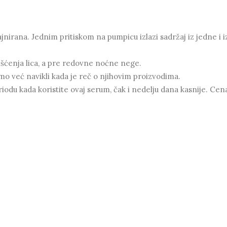
zajnirana. Jednim pritiskom na pumpicu izlazi sadržaj iz jedne i i
čišćenja lica, a pre redovne noćne nege.
 smo već navikli kada je reč o njihovim proizvodima.
riodu kada koristite ovaj serum, čak i nedelju dana kasnije. Cen