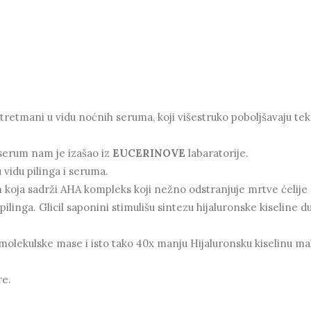
 tretmani u vidu noćnih seruma, koji višestruko poboljšavaju tek
 serum nam je izašao iz
EUCERINOVE
labaratorije.
 vidu pilinga i seruma.
 koja sadrži AHA kompleks koji nežno odstranjuje mrtve ćelije 
ilinga. Glicil saponini stimulišu sintezu hijaluronske kiseline 
molekulske mase i isto tako 40x manju Hijaluronsku kiselinu ma
re.