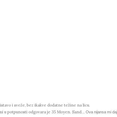
listavo i sveže, bez ikakve dodatne težine na licu.
 mi u potpunosti odgovara je 35 Moyen. Sand..
. Ova nijansa mi da