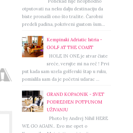
Ponekad nije neophodno
otputovati na neku dalju destinaciju da
biste pronašli ono što tražite. Čarobni
predeli padina, pokriveni gustom šum...
Kempinski Adriatic Istria -
GOLF AT THE COAST
HOLE IN ONE je stvar čiste
sreće, verujte mi na reč ! Prvi
put kada sam uzela golferski štap u ruku,
pomislila sam da je početni udarac ...
GRAND KOPAONIK - SVET
PODREDJEN POTPUNOM
UŽIVANJU
Photo by Andrej Nihil HERE
WE GO AGAIN.. Evo me opet o