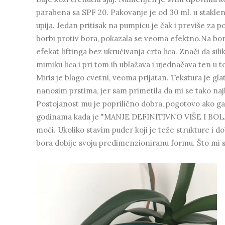
parabena sa SPF 20. Pakovanje je od 30 ml. u staklen
upija. Jedan pritisak na pumpicu je čak i previše za po
borbi protiv bora, pokazala se veoma efektno.Na bore 
efekat liftinga bez ukrućivanja crta lica. Znači da sil
mimiku lica i pri tom ih ublažava i ujednačava ten u 
Miris je blago cvetni, veoma prijatan. Tekstura je 
nanosim prstima, jer sam primetila da mi se tako naj
Postojanost mu je poprilično dobra, pogotovo ako g
godinama kada je "MANJE DEFINITIVNO VIŠE I BOLJE ",
moći. Ukoliko stavim puder koji je teže strukture i
bora dobije svoju predimenzioniranu formu. Što mi