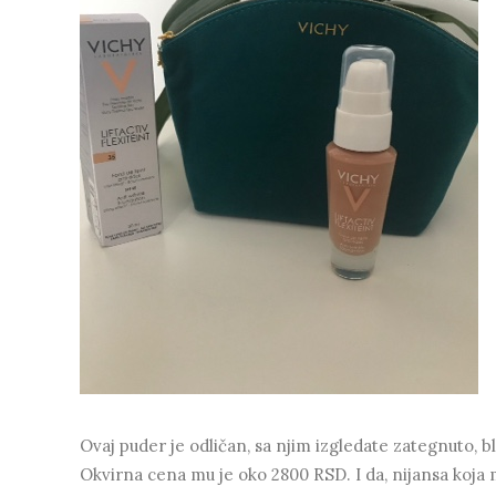
Ovaj puder je odličan, sa njim izgledate zategnuto, b
Okvirna cena mu je oko 2800 RSD. I da, nijansa koja