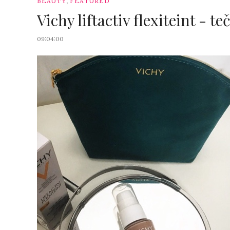
,
BEAUTY
FEATURED
Vichy liftactiv flexiteint - t
09:04:00