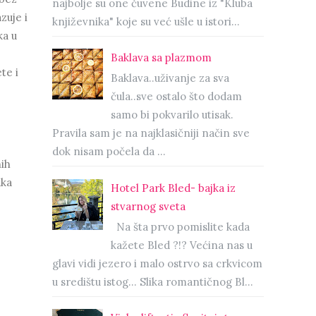
najbolje su one čuvene Budine iz "Kluba
zuje i
književnika" koje su već ušle u istori...
ka u
Baklava sa plazmom
te i
Baklava..uživanje za sva
čula..sve ostalo što dodam
samo bi pokvarilo utisak.
Pravila sam je na najklasičniji način sve
dok nisam počela da ...
nih
aka
Hotel Park Bled- bajka iz
stvarnog sveta
Na šta prvo pomislite kada
kažete Bled ?!? Većina nas u
glavi vidi jezero i malo ostrvo sa crkvicom
u središtu istog… Slika romantičnog Bl...