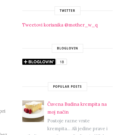
TWITTER
Tweetovi korisnika @mother_w_q
BLOGLOVIN
POPULAR POSTS
Čuvena Budina krempita na
pri
moj način
Postoje razne vrste
krempita... Ali jedine prave i
 bez