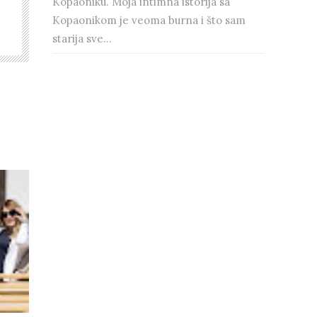
Kopaoniku. Moja intimna istorija sa
Kopaonikom je veoma burna i što sam
starija sve...