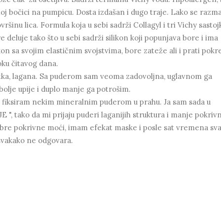
oj bočici na pumpicu. Dosta izdašan i dugo traje. Lako se razma
vršinu lica. Formula koja u sebi sadrži Collagyl i tri Vichy sastoj
deluje tako što u sebi sadrži silikon koji popunjava bore i ima
ikon sa svojim elastičnim svojstvima, bore zateže ali i prati pokre
toku čitavog dana.
glatka, lagana. Sa puderom sam veoma zadovoljna, uglavnom ga
bolje upije i duplo manje ga potrošim.
a fiksiram nekim mineralnim puderom u prahu. Ja sam sada u
 tako da mi prijaju puderi laganijih struktura i manje pokriv
 dobre pokrivne moći, imam efekat maske i posle sat vremena sv
 svakako ne odgovara.