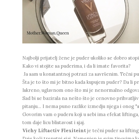
Najbolji prijatelj žene je puder ukoliko se dobro sto
Kako vi stojite sa puderima, i da li imate favorita?
Ja sam u konstantnoj potrazi za savršenim. Tečni p
Šta je to što mi je bitno kada kupujem puder? Da li pr
Iskreno, uglavnom ono što mi je nenormalno odgovar
Sad bi se bazirala na nešto što je cenovno prihvatlji
pitanju... I nema puno razlike izmedju njega i onog 
Govorim vam o puderu koji u sebi ima efekat liftinga,
tom daje licu blistavost i sjaj.
Vichy Liftactiv Flexiteint
je tečni puder sa lifti
Daje koži trenutni sjaj. Namenjen je svim tipovima k