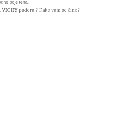
odne boje tena.
d
VICHY
pudera ? Kako vam se čine?