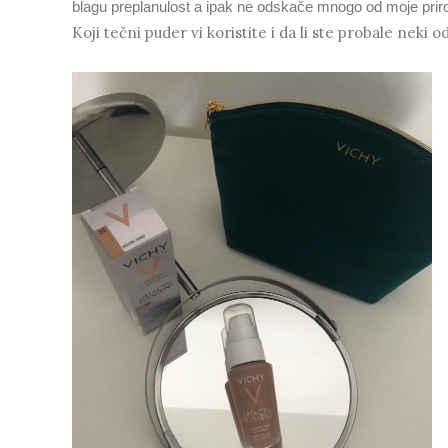
blagu preplanulost a ipak ne odskače mnogo od moje prir
Koji tečni puder vi koristite i da li ste probale neki o