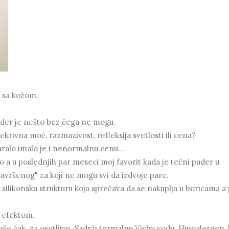
pi sa kožom.
uder je nešto bez čega ne mogu.
ekrivna moć, razmazivost, refleksija svetlosti ili cena?
alo imalo je i nenormalnu cenu...
vo a u poslednjih par meseci moj favorit kada je tečni puder u
"savršenog" za koji ne mogu svi da izdvoje pare.
 silikonsku strukturu koja sprečava da se nakuplja u boricama a 
ng efektom.
ože čak za osetljivu. Sadrži termalnu Vichy vodu. Hipoalergen,