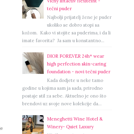
Vichy liftactiv flexiteint -
tečni puder
Najbolji prijatelj žene je puder
ukoliko se dobro stopi sa
kožom. Kako vi stojite sa puderima, i da li
imate favorita? Ja sam u konstantno...
DIOR FOREVER 24h* wear
high perfection skin-caring
foundation - novi tečni puder
Kada dodjete u neke tamo
godine u kojima sam ja sada, prirodno
postaje stil za sebe. Aktuelno je ono što
brendovi uz svoje nove kolekcije da...
Meneghetti Wine Hotel &
Winery- Quiet Luxury
je