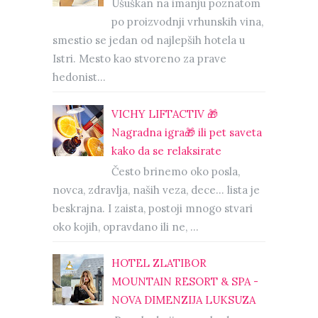
Ušuškan na imanju poznatom
po proizvodnji vrhunskih vina,
smestio se jedan od najlepših hotela u
Istri. Mesto kao stvoreno za prave
hedonist...
VICHY LIFTACTIV 🎁
Nagradna igra🎁 ili pet saveta
kako da se relaksirate
Često brinemo oko posla,
novca, zdravlja, naših veza, dece… lista je
beskrajna. I zaista, postoji mnogo stvari
oko kojih, opravdano ili ne, ...
HOTEL ZLATIBOR
MOUNTAIN RESORT & SPA -
NOVA DIMENZIJA LUKSUZA