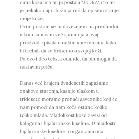
dana koža lica mi je postala "JEDRA", i to mi
je nekako najpribližnija reč da opišem stanje
moje kože.
Ovim postom se nadovezujem na predhodni,
u kom sam vam već spominjala ovaj
proizvod, i pisala o nekim smernicama kako
bi trebali da se brinemo o svojoj koži.
Pa evo i deo teksta odande, da bih mogla da
nastavim priču.
Danas već krajem dvadesetih zapažamo
znakove starenja, kasnije ulaskom u
tridesete moramo pronaći saveznike koji će
nam pomoći da nam koža ostane koliko
toliko mlada. Mladolikost kože zavisi od
kolagena i hijaluronske kiseline. U mladosti
hijaluronske kiseline u organizmu ima