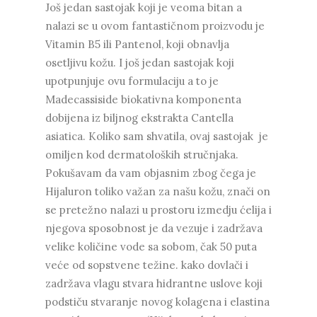
Još jedan sastojak koji je veoma bitan a
nalazi se u ovom fantastičnom proizvodu je
Vitamin B5 ili Pantenol, koji obnavlja
osetljivu kožu. I još jedan sastojak koji
upotpunjuje ovu formulaciju a to je
Madecassiside biokativna komponenta
dobijena iz biljnog ekstrakta Cantella
asiatica. Koliko sam shvatila, ovaj sastojak je
omiljen kod dermatoloških stručnjaka.
Pokušavam da vam objasnim zbog čega je
Hijaluron toliko važan za našu kožu, znači on
se pretežno nalazi u prostoru izmedju ćelija i
njegova sposobnost je da vezuje i zadržava
velike količine vode sa sobom, čak 50 puta
veće od sopstvene težine. kako dovlači i
zadržava vlagu stvara hidrantne uslove koji
podstiču stvaranje novog kolagena i elastina