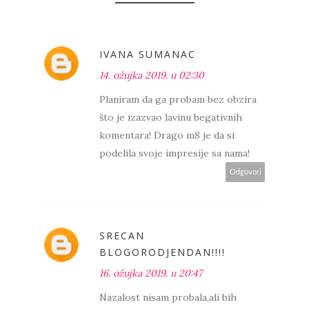
IVANA SUMANAC
14. ožujka 2019. u 02:30
Planiram da ga probam bez obzira
što je izazvao lavinu begativnih
komentara! Drago m8 je da si
podelila svoje impresije sa nama!
Odgovori
SRECAN
BLOGORODJENDAN!!!!
16. ožujka 2019. u 20:47
Nazalost nisam probala,ali bih