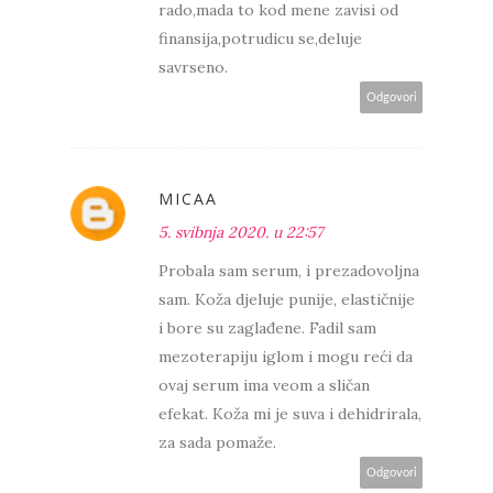
rado,mada to kod mene zavisi od
finansija,potrudicu se,deluje
savrseno.
Odgovori
MICAA
5. svibnja 2020. u 22:57
Probala sam serum, i prezadovoljna
sam. Koža djeluje punije, elastičnije
i bore su zaglađene. Fadil sam
mezoterapiju iglom i mogu reći da
ovaj serum ima veom a sličan
efekat. Koža mi je suva i dehidrirala,
za sada pomaže.
Odgovori