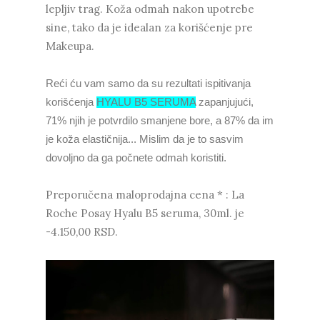
lepljiv trag. Koža odmah nakon upotrebe
sine, tako da je idealan za korišćenje pre
Makeupa.
Reći ću vam samo da su rezultati ispitivanja
korišćenja
HYALU B5 SERUMA
zapanjujući,
71% njih je potvrdilo smanjene bore, a 87% da im
je koža elastičnija... Mislim da je to sasvim
dovoljno da ga počnete odmah koristiti.
Preporučena maloprodajna cena * : La
Roche Posay Hyalu B5 seruma, 30ml. je
-4.150,00 RSD.