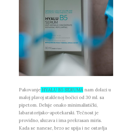
Pakovanje
HYALU B5 SERUMA
nam dolazi u
maloj plavoj staklenoj bočici od 30 ml. sa
pipetom. Deluje onako minimalistički,
labaratorijsko-apotekarski. Tečnost je
providno, sluzava i ima prekrasan miris.
Kada se nanese, brzo se upija i ne ostavlja