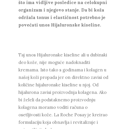
što ima vidljive posledice na celokupni
organizam i njegovo stanje. Da bi koža
održala tonus i elastičnost potrebno je
povećati unos Hijaluronske kiseline.
Taj unos Hijaluronske kiseline ali u dubinski
deo kože, nije moguće nadoknaditi
kremama. Isto tako s godinama i kolagen u
našoj koži propada jer on direktno zavisi od
količine hijaluronske kiseline u njoj. Od
hijalurona zavisi proizvodnja kolagena. Ako
bi želeli da podstaknemo proizvodnju
kolagena moramo voditi računa o
osetljivosti kože. La Roche Posay je kreirao
formulaciju koja obnavlja i revitalizuje i