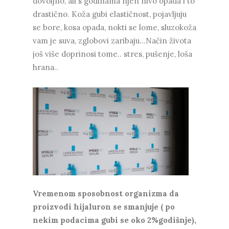
dovoljno, ali s godinama njen nivo opada i to
drastično. Koža gubi elastičnost, pojavljuju
se bore, kosa opada, nokti se lome, sluzokoža
vam je suva, zglobovi zaribaju...Način života
još više doprinosi tome.. stres, pušenje, loša
hrana..
Vremenom sposobnost organizma da
proizvodi hijaluron se smanjuje ( po
nekim podacima gubi se oko 2%godišnje),