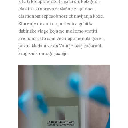
a te ti komponente (Hijaluron, kolagen i
elastin) su upravo zaslužne za punoću,
elastičnost i sposobnost obnavljanja kože.
Starenje dovodi do posledica gubitka
dubinske vlage koju ne možemo vratiti
kremama, što sam već napomenula gore u
postu. Nadam se da Vam je ovaj začarani
krug sada mnogo jasniji.