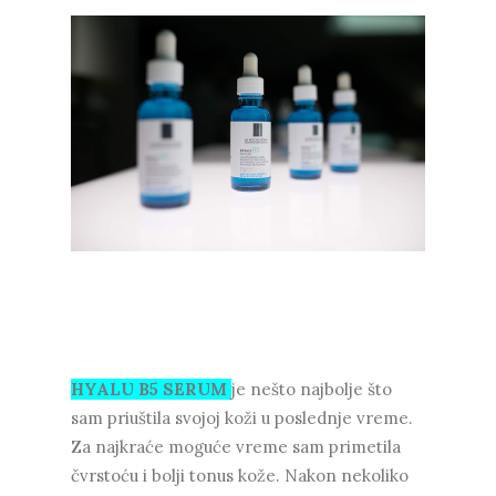
HYALU B5 SERUM
je nešto najbolje što
sam priuštila svojoj koži u poslednje vreme.
Za najkraće moguće vreme sam primetila
čvrstoću i bolji tonus kože. Nakon nekoliko