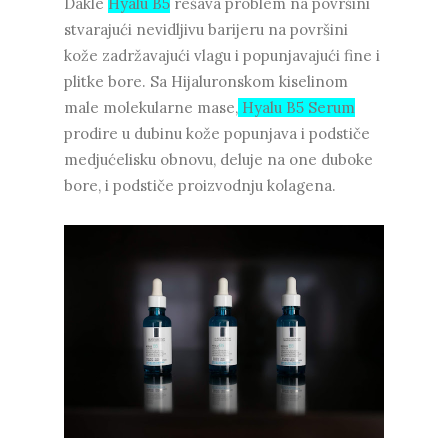
Dakle
Hyalu B5
rešava problem na površini
stvarajući nevidljivu barijeru na površini
kože zadržavajući vlagu i popunjavajući fine i
plitke bore. Sa Hijaluronskom kiselinom
male molekularne mase,
Hyalu B5 Serum
prodire u dubinu kože popunjava i podstiče
medjućelisku obnovu, deluje na one duboke
bore, i podstiče proizvodnju kolagena.