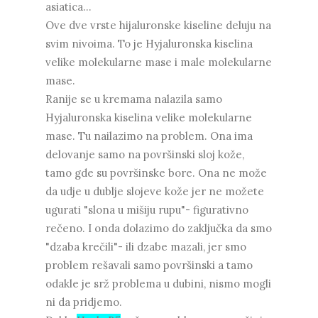
asiatica...
Ove dve vrste hijaluronske kiseline deluju na
svim nivoima. To je Hyjaluronska kiselina
velike molekularne mase i male molekularne
mase.
Ranije se u kremama nalazila samo
Hyjaluronska kiselina velike molekularne
mase. Tu nailazimo na problem. Ona ima
delovanje samo na površinski sloj kože,
tamo gde su površinske bore. Ona ne može
da udje u dublje slojeve kože jer ne možete
ugurati "slona u mišiju rupu"- figurativno
rečeno. I onda dolazimo do zaključka da smo
"dzaba krečili"- ili dzabe mazali, jer smo
problem rešavali samo površinski a tamo
odakle je srž problema u dubini, nismo mogli
ni da pridjemo.