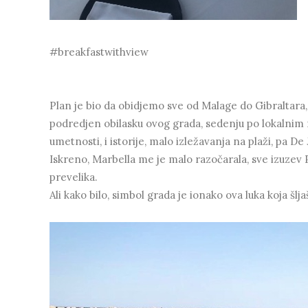
#breakfastwithview
Plan je bio da obidjemo sve od Malage do Gibraltara, a
podredjen obilasku ovog grada, sedenju po lokalnim r
umetnosti, i istorije, malo izležavanja na plaži, pa De
Iskreno, Marbella me je malo razočarala, sve izuzev P
prevelika.
Ali kako bilo, simbol grada je ionako ova luka koja šlj