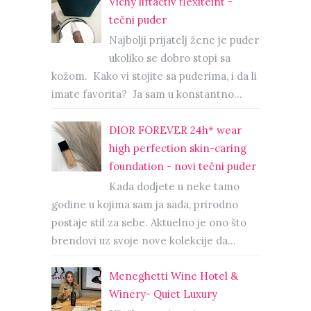
Vichy liftactiv flexiteint -
tečni puder
Najbolji prijatelj žene je puder
ukoliko se dobro stopi sa
kožom. Kako vi stojite sa puderima, i da li
imate favorita? Ja sam u konstantno...
DIOR FOREVER 24h* wear
high perfection skin-caring
foundation - novi tečni puder
Kada dodjete u neke tamo
godine u kojima sam ja sada, prirodno
postaje stil za sebe. Aktuelno je ono što
brendovi uz svoje nove kolekcije da...
Meneghetti Wine Hotel &
Winery- Quiet Luxury