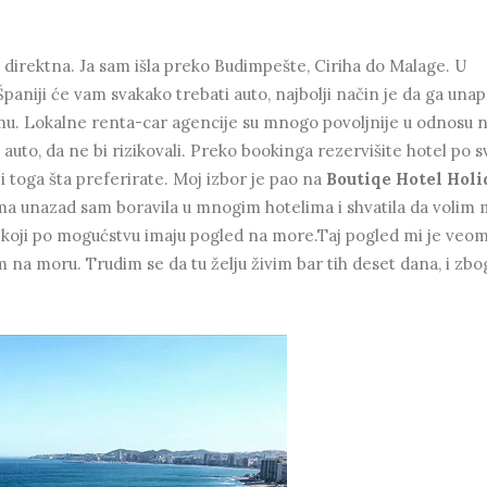
ije direktna. Ja sam išla preko Budimpešte, Ciriha do Malage. U
paniji će vam svakako trebati auto, najbolji način je da ga una
u. Lokalne renta-car agencije su mnogo povoljnije u odnosu 
auto, da ne bi rizikovali. Preko bookinga rezervišite hotel po 
i toga šta preferirate. Moj izbor je pao na
Boutiqe Hotel Hol
a unazad sam boravila u mnogim hotelima i shvatila da volim 
e, koji po mogućstvu imaju pogled na more.Taj pogled mi je veo
im na moru. Trudim se da tu želju živim bar tih deset dana, i zbo