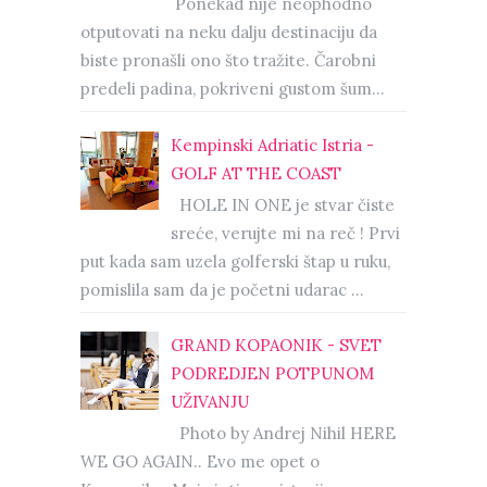
Ponekad nije neophodno
otputovati na neku dalju destinaciju da
biste pronašli ono što tražite. Čarobni
predeli padina, pokriveni gustom šum...
Kempinski Adriatic Istria -
GOLF AT THE COAST
HOLE IN ONE je stvar čiste
sreće, verujte mi na reč ! Prvi
put kada sam uzela golferski štap u ruku,
pomislila sam da je početni udarac ...
GRAND KOPAONIK - SVET
PODREDJEN POTPUNOM
UŽIVANJU
Photo by Andrej Nihil HERE
WE GO AGAIN.. Evo me opet o