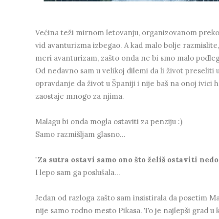
Većina teži mirnom letovanju, organizovanom preko tur
vid avanturizma izbegao. A kad malo bolje razmislite,
meri avanturizam, zašto onda ne bi smo malo podle
Od nedavno sam u velikoj dilemi da li život preseliti 
opravdanje da život u Španiji i nije baš na onoj ivici 
zaostaje mnogo za njima.
Malagu bi onda mogla ostaviti za penziju :)
Samo razmišljam glasno...
"Za sutra ostavi samo ono što želiš ostaviti ned
I lepo sam ga poslušala...
Jedan od razloga zašto sam insistirala da posetim Mal
nije samo rodno mesto Pikasa. To je najlepši grad u 