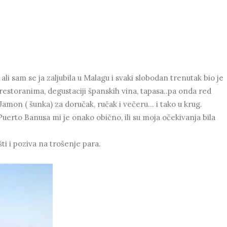
li sam se ja zaljubila u Malagu i svaki slobodan trenutak bio je
estoranima, degustaciji španskih vina, tapasa..pa onda red
 Jamon ( šunka) za doručak, ručak i večeru... i tako u krug.
uerto Banusa mi je onako obično, ili su moja očekivanja bila
ašti i poziva na trošenje para.