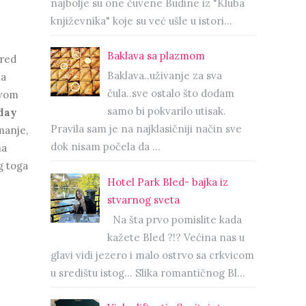
najbolje su one čuvene Budine iz "Kluba
književnika" koje su već ušle u istori...
Baklava sa plazmom
pred
Baklava..uživanje za sva
na
čula..sve ostalo što dodam
svom
samo bi pokvarilo utisak.
iday
Pravila sam je na najklasičniji način sve
manje,
dok nisam počela da ...
ma
g toga
Hotel Park Bled- bajka iz
stvarnog sveta
Na šta prvo pomislite kada
kažete Bled ?!? Većina nas u
glavi vidi jezero i malo ostrvo sa crkvicom
u središtu istog… Slika romantičnog Bl...