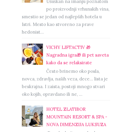
Ušuškan na imanju poznatom
po proizvodnji vrhunskih vina,
smestio se jedan od najlepših hotela u
Istri. Mesto kao stvoreno za prave
hedonist...
VICHY LIFTACTIV 🎁
Nagradna igra🎁 ili pet saveta
kako da se relaksirate
Često brinemo oko posla,
novca, zdravlja, naših veza, dece… lista je
beskrajna. I zaista, postoji mnogo stvari
oko kojih, opravdano ili ne, ...
HOTEL ZLATIBOR
MOUNTAIN RESORT & SPA -
NOVA DIMENZIJA LUKSUZA