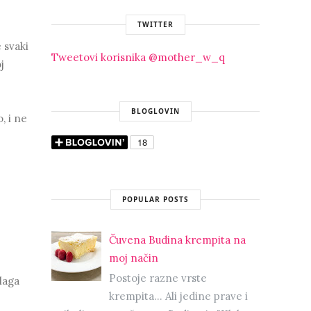
TWITTER
 svaki
Tweetovi korisnika @mother_w_q
j
BLOGLOVIN
, i ne
POPULAR POSTS
Čuvena Budina krempita na
moj način
Postoje razne vrste
laga
krempita... Ali jedine prave i