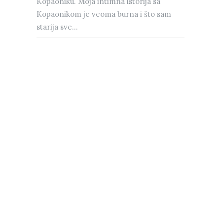
Kopaoniku. Moja intimna istorija sa
Kopaonikom je veoma burna i što sam
starija sve...