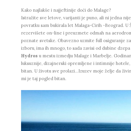
Kako najlakše i najjeftinije doći do Malage?
Istražite sve letove, varijanti je puno, ali ni jedna n
povratku sam bukirala let Malaga-Cirih -Beograd. U Š
rezervišete on-line i preuzmete odmah na aerodrom
poznate svetske. Obavezno uzmite full osiguranje za 
izboru, ima ih mnogo, to sada zavisi od dubine dzepa 
Hydros
u mestu izmedju Malage i Marbelje. Godinam
luksuznije, dizajnerski opremljene i intimnije hotel
bitan. U životu sve prolazi...Izuzev moje želje da živ
mi je taj pogled bitan.