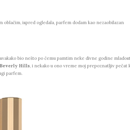
om oblačim, ispred ogledala, parfem dodam kao nezaobilazan
i je svakako bio nešto po čemu pamtim neke divne godine mladosti
Beverly Hills
, i nekako u ono vreme moj prepoznatljiv pečat 
rugi parfem.