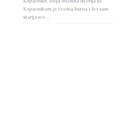
Kopaoniku. Moja intimna istorija sa
Kopaonikom je veoma burna i što sam
starija sve...