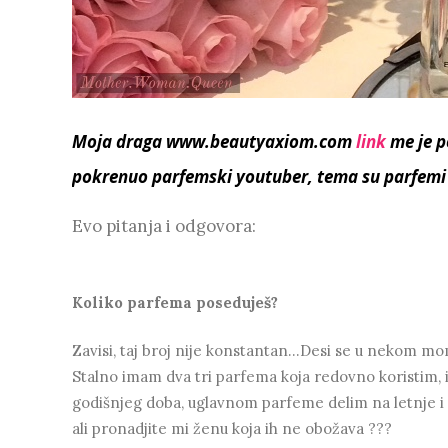
Moja draga
www.beautyaxiom.com
link
me je p
pokrenuo
parfemski youtuber, tema su parfemi
Evo pitanja i odgovora:
Koliko parfema poseduješ?
Zavisi, taj broj nije konstantan...Desi se u nekom m
Stalno imam dva tri parfema koja redovno koristim, i
godišnjeg doba, uglavnom parfeme delim na letnje 
ali pronadjite mi ženu koja ih ne obožava ???