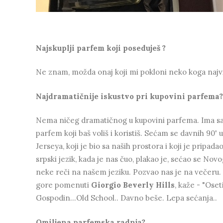
Najskuplji parfem koji poseduješ ?
Ne znam, možda onaj koji mi pokloni neko koga najvi
Najdramatičnije iskustvo pri kupovini parfema?
Nema ničeg dramatičnog u kupovini parfema. Ima sa
parfem koji baš voliš i koristiš. Sećam se davnih 90
Jerseya, koji je bio sa naših prostora i koji je pripa
srpski jezik, kada je nas čuo, plakao je, sećao se Nov
neke reči na našem jeziku. Pozvao nas je na večeru.
gore pomenuti
Giorgio Beverly Hills
, kaže - "Oset
Gospodin...Old School.. Davno beše. Lepa sećanja..
Omiljena parfemska radnja?