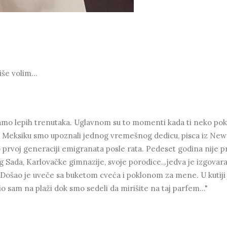
še volim...
mo lepih trenutaka. Uglavnom su to momenti kada ti neko pok
' u Meksiku smo upoznali jednog vremešnog dedicu, pisca iz New
dao prvoj generaciji emigranata posle rata. Pedeset godina nije p
og Sada, Karlovačke gimnazije, svoje porodice.,.jedva je izgovar
 Došao je uveče sa buketom cveća i poklonom za mene. U kutiji 
io sam na plaži dok smo sedeli da mirišite na taj parfem..."