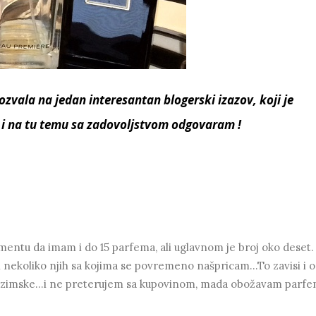
ozvala na jedan interesantan blogerski izazov, koji je
 i na tu temu sa zadovoljstvom odgovaram !
omentu da imam i do 15 parfema, ali uglavnom je broj oko deset.
 nekoliko njih sa kojima se povremeno našpricam...To zavisi i 
i zimske...i ne preterujem sa kupovinom, mada obožavam parfe