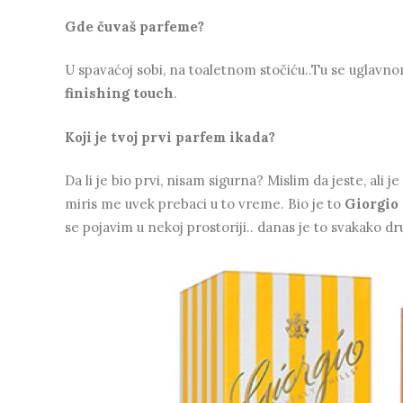
Gde čuvaš parfeme?
U spavaćoj sobi, na toaletnom stočiću..Tu se uglavn
finishing touch
.
Koji je tvoj prvi parfem ikada?
Da li je bio prvi, nisam sigurna? Mislim da jeste, al
miris me uvek prebaci u to vreme. Bio je to
Giorgio 
se pojavim u nekoj prostoriji.. danas je to svakako d