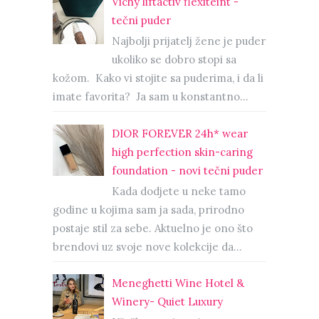
Vichy liftactiv flexiteint -
tečni puder
Najbolji prijatelj žene je puder
ukoliko se dobro stopi sa
kožom. Kako vi stojite sa puderima, i da li
imate favorita? Ja sam u konstantno...
DIOR FOREVER 24h* wear
high perfection skin-caring
foundation - novi tečni puder
Kada dodjete u neke tamo
godine u kojima sam ja sada, prirodno
postaje stil za sebe. Aktuelno je ono što
brendovi uz svoje nove kolekcije da...
Meneghetti Wine Hotel &
Winery- Quiet Luxury