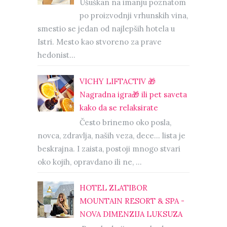
Ušuškan na imanju poznatom
po proizvodnji vrhunskih vina,
smestio se jedan od najlepših hotela u
Istri. Mesto kao stvoreno za prave
hedonist...
VICHY LIFTACTIV 🎁
Nagradna igra🎁 ili pet saveta
kako da se relaksirate
Često brinemo oko posla,
novca, zdravlja, naših veza, dece… lista je
beskrajna. I zaista, postoji mnogo stvari
oko kojih, opravdano ili ne, ...
HOTEL ZLATIBOR
MOUNTAIN RESORT & SPA -
NOVA DIMENZIJA LUKSUZA