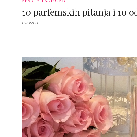
,
BEAUTY
FEATURED
10 parfemskih pitanja i 10 
09:05:00