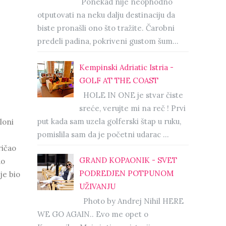
Ponekad nije neophodno
otputovati na neku dalju destinaciju da
biste pronašli ono što tražite. Čarobni
predeli padina, pokriveni gustom šum...
Kempinski Adriatic Istria -
GOLF AT THE COAST
HOLE IN ONE je stvar čiste
sreće, verujte mi na reč ! Prvi
put kada sam uzela golferski štap u ruku,
loni
pomislila sam da je početni udarac ...
ričao
GRAND KOPAONIK - SVET
ao
PODREDJEN POTPUNOM
je bio
UŽIVANJU
Photo by Andrej Nihil HERE
WE GO AGAIN.. Evo me opet o