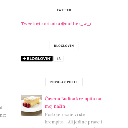
TWITTER
Tweetovi korisnika @mother_w_q
BLOGLOVIN
POPULAR POSTS
Čuvena Budina krempita na
moj način
od
Postoje razne vrste
me;
krempita... Ali jedine prave i