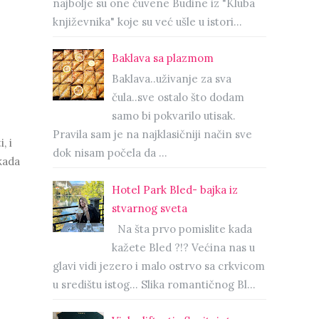
najbolje su one čuvene Budine iz "Kluba
književnika" koje su već ušle u istori...
Baklava sa plazmom
Baklava..uživanje za sva
čula..sve ostalo što dodam
samo bi pokvarilo utisak.
Pravila sam je na najklasičniji način sve
, i
dok nisam počela da ...
kada
Hotel Park Bled- bajka iz
stvarnog sveta
Na šta prvo pomislite kada
kažete Bled ?!? Većina nas u
glavi vidi jezero i malo ostrvo sa crkvicom
u središtu istog… Slika romantičnog Bl...