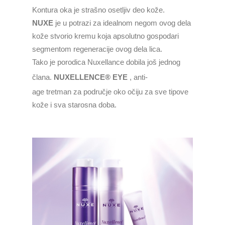
Kontura oka je strašno osetljiv deo kože.
NUXE
je u potrazi za idealnom negom ovog dela
kože stvorio kremu koja apsolutno gospodari
segmentom regeneracije ovog dela lica.
Tako je porodica Nuxellance dobila još jednog
člana.
NUXELLENCE® EYE
,
anti-
age
tretman
za
područje
oko
očiju
za
sve
tipove
kože
i
sva
starosna doba.