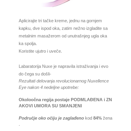
Aplicirajte tri tačke kreme, jednu na gornjem
kapku, dve ispod oka, zatim nežno izgladite sa
metalnim masažerom od unutrašnjeg ugla oka
ka spolja.
Koristite ujutro i uveče.
Labaratorija Nuxe je napravila istraživanja i evo
do čega su došli-
Rezultati
d
elovanja
revolucionarnog
Nuxellence
Eye
nakon
4
nedeljne upotrebe:
Okoloočna
regija
postaje
PODMLAĐENA
i
ZN
AKOVI UMORA SU SMANJENI
Područje
oko
očiju
je
zaglađeno
kod
84%
žena
.