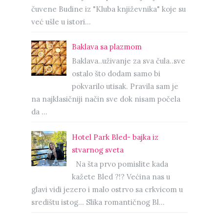
čuvene Budine iz "Kluba književnika" koje su
već ušle u istori...
Baklava sa plazmom
Baklava..uživanje za sva čula..sve
ostalo što dodam samo bi
pokvarilo utisak. Pravila sam je
na najklasičniji način sve dok nisam počela
da ...
Hotel Park Bled- bajka iz
stvarnog sveta
Na šta prvo pomislite kada
kažete Bled ?!? Većina nas u
glavi vidi jezero i malo ostrvo sa crkvicom u
središtu istog… Slika romantičnog Bl...