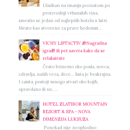
Ušuškan na imanju poznatom po
proizvodnji vrhunskih vina,
smestio se jedan od najlepših hotela u Istri.
Mesto kao stvoreno za prave hedonist...
VICHY LIFTACTIV 🎁Nagradna
igra🎁 ili pet saveta kako da se
relaksirate
Često brinemo oko posla, novca,
zdravlja, naših veza, dece… lista je beskrajna.
I zaista, postoji mnogo stvari oko kojih,
opravdano ili ne, ...
HOTEL ZLATIBOR MOUNTAIN
RESORT & SPA - NOVA
DIMENZIJA LUKSUZA
Ponekad nije neophodno