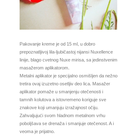
Pakovanje kreme je od 15 ml, u dobro
prepoznatljivoj lila-ljubičastoj nijansi Nuxellence
linije, blago cvetnog Nuxe mirisa, sa jedinstvenim
masažerom aplikatorom.
Metalni aplikator je specijalno osmišljen da nežno
tretira ovaj izuzetno osetljiv deo lica. Masažer
aplikator pomaže u smanjenju otečenosti i
tamnih kolutova a istovremeno koriguje sve
znakove koji umanjuju izražajnost očiju.
Zahvaljujući svom hladnom metalnom vrhu
poboljšava se drenaža i smanjuje otečenost. A i
veoma je prijatno.