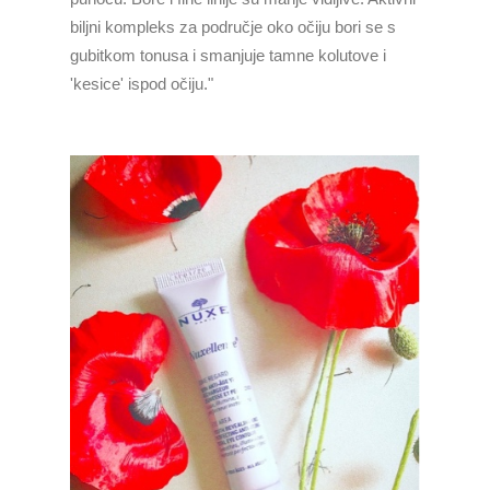
biljni kompleks za područje oko očiju bori se s
gubitkom tonusa i smanjuje tamne kolutove i
'kesice' ispod očiju."