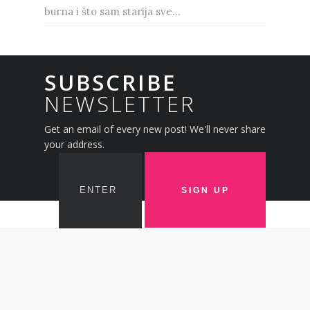
burna i što sam starija sve...
SUBSCRIBE
NEWSLETTER
Get an email of every new post! We'll never share
your address.