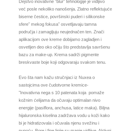
Dejstvo inovativne "blur" tehnologije je vidljivo
već posle nekoliko nanošenja. Zlatno reflektujuće
biserne čestice, površinski puderi i silikonske
sfere" mekog fokusa" osvetljavaju tamna
područja i zamagljuju neujednačen ten. Znači
aplikacijom ove kreme dobijamo zagladjen i
osvetljen deo oko očiju što predstavlja savršenu
bazu za make-up. Krema sadrži pigmente
breskvaste boje koji odgovaraju svakom tenu.
Evo šta nam kažu stručnjaci iz Nuxea o
sastojcima ove čudotvorne kremice-
"Inovativna nega s 10 patenata koja pomaže
kožnim ćelijama da očuvaju optimalan nivo
energije (pasiflora, anchusa, latice maka). Biljna
hijaluronska kiselina zadržava vodu u koži kako
bi je hidratizovala i očuvala njenu svežinu i
punoću. Bore i fine linije su manje vidljive. Aktivni