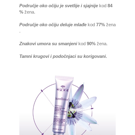
Područje
oko
očiju
je
svetlije
i
sjajnije
kod
84
%
žena
.
Područje
oko
očiju
deluje
mlađe
kod
77%
žena
.
Znakovi
umora
su
smanjeni
kod
90%
žena
.
Tamni
krugovi
i
podočnjaci
su
korigovani
.