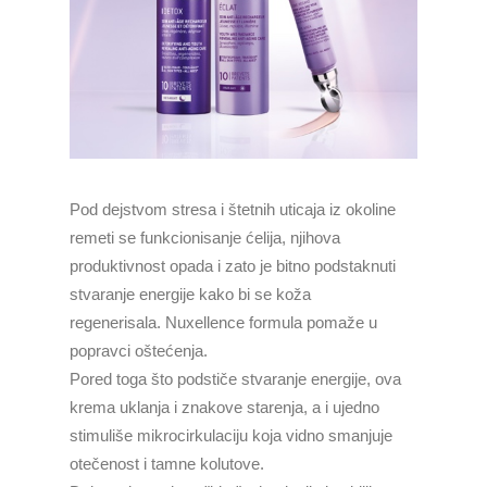
Pod dejstvom stresa i štetnih uticaja iz okoline
remeti se funkcionisanje ćelija, njihova
produktivnost opada i zato je bitno podstaknuti
stvaranje energije kako bi se koža
regenerisala.
Nuxellence formula pomaže u
popravci oštećenja.
Pored toga što podstiče stvaranje energije, ova
krema uklanja i znakove starenja, a i ujedno
stimuliše mikrocirkulaciju koja vidno smanjuje
otečenost i tamne kolutove.