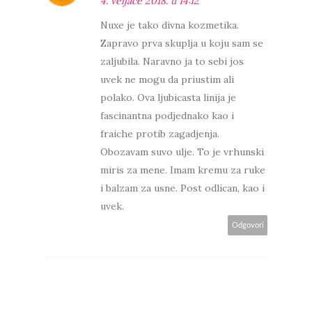
4. veljače 2018. u 14:12
Nuxe je tako divna kozmetika.
Zapravo prva skuplja u koju sam se
zaljubila. Naravno ja to sebi jos
uvek ne mogu da priustim ali
polako. Ova ljubicasta linija je
fascinantna podjednako kao i
fraiche protib zagadjenja.
Obozavam suvo ulje. To je vrhunski
miris za mene. Imam kremu za ruke
i balzam za usne. Post odlican, kao i
uvek.
Odgovori