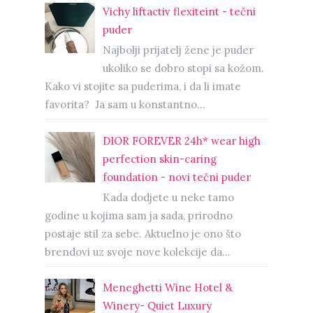
Vichy liftactiv flexiteint - tečni
puder
Najbolji prijatelj žene je puder
ukoliko se dobro stopi sa kožom.
Kako vi stojite sa puderima, i da li imate
favorita? Ja sam u konstantno...
DIOR FOREVER 24h* wear high
perfection skin-caring
foundation - novi tečni puder
Kada dodjete u neke tamo
godine u kojima sam ja sada, prirodno
postaje stil za sebe. Aktuelno je ono što
brendovi uz svoje nove kolekcije da...
Meneghetti Wine Hotel &
Winery- Quiet Luxury