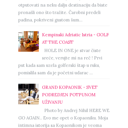
otputovati na neku dalju destinaciju da biste
pronašli ono što tražite. Čarobni predeli
padina, pokriveni gustom šum...
Kempinski Adriatic Istria - GOLF
AT THE COAST
HOLE IN ONE je stvar čiste
sreće, verujte mi na reč ! Prvi
put kada sam uzela golferski štap u ruku,
pomislila sam da je početni udarac ...
GRAND KOPAONIK - SVET
PODREDJEN POTPUNOM
UŽIVANJU
Photo by Andrej Nihil HERE WE
GO AGAIN.. Evo me opet o Kopaoniku. Moja
intimna istorija sa Kopaonikom je veoma