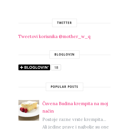
TWITTER
Tweetovi korisnika @mother_w_q
BLOGLOVIN
POPULAR POSTS
Čuvena Budina krempita na moj
način
Postoje razne vrste krempita...
Ali jedine prave i najbolje su one