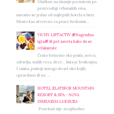
Ušuškan na imanju poznatom po
proizvodnji vrhunskih vina,
smestio se jedan od najlepših hotela u Istri.
Mesto kao stvoreno za prave hedonist...
VICHY LIFTACTIV 🎁Nagradna
igra🎁 ili pet saveta kako da se
relaksirate
Često brinemo oko posla, novca,
zdravlja, naših veza, dece… lista je beskrajna.
I zaista, postoji mnogo stvari oko kojih,
opravdano ili ne, ...
HOTEL ZLATIBOR MOUNTAIN
RESORT & SPA - NOVA
DIMENZIJA LUKSUZA
Ponekad nije neophodno