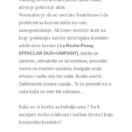
stres je pokretač akni.
Normalno je da se osećate frustrirano i da
problemi sa kožom utiču na vaše
samopouzdanje. Ali tome možete stati na
kraj- poslušajte savete stručnjaka, koristite
adekvatne kreme
(
La Roche-Posay
EFFACLAR DUO+UNIFIANT)
,
bavite se
sportom, odmaknite se od monitora, provodite
vreme na svežem vazduhu, korigujte svoju
ishranu i radite ono što volite. Budite srećni.
Zablistaćete iznutra i spolja.. To će primetiti svi a
vaša koža će vam biti zahvalna...
Kako se vi borite sa bubuljicama ? Da li
menjate nešto u ishrani i načinu života i koju
kozmetiku koristite?