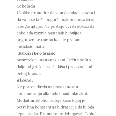
Čokolada
Ukoliko primetite da vam čokolada smeta i
da vam se koža pogorša nakon unosa iste,
izbegavajte je. Ne postoje čvrsti dokazi da
čokolada izaziva nastanak bubuljica,
pogotovo ne tamna koja je prepuna
antioksidanata.
Slatkiši i belo brašno
prouzrokuju nastanak akni. Držite se što
dalje od grickalica, slatkiša i proizvoda od
belog brašna.
Alkohol
Ne postoji direktna povezanost u
konzumiranju alkohola i nastanku akni.
Medjutim alkohol isušuje kožu kojoj je
potrebna konstantna hidratacija da bi bila
lepa i sveža. Prema tome-izbegavaj alkohol.