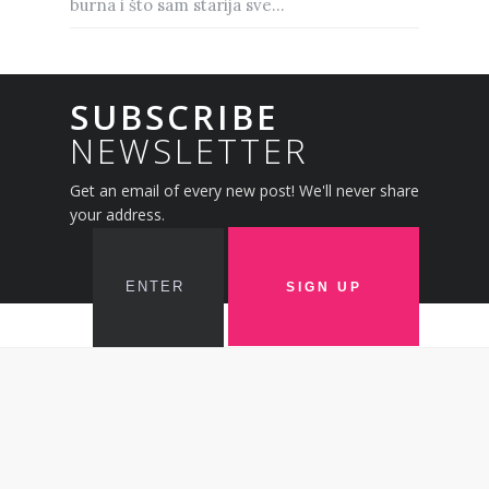
burna i što sam starija sve...
SUBSCRIBE
NEWSLETTER
Get an email of every new post! We'll never share
your address.