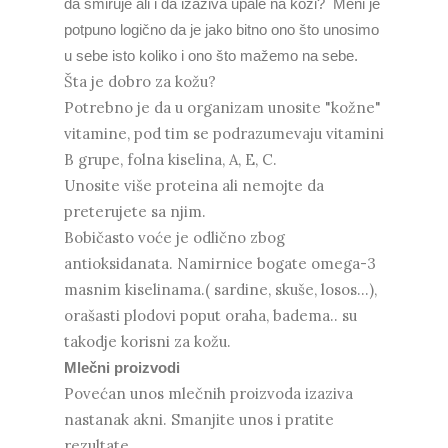
da smiruje ali i da izaziva upale na koži? Meni je
potpuno logično da je jako bitno ono što unosimo
u sebe isto koliko i ono što mažemo na sebe.
Šta je dobro za kožu?
Potrebno je da u organizam unosite "kožne"
vitamine, pod tim se podrazumevaju vitamini
B grupe, folna kiselina, A, E, C.
Unosite više proteina ali nemojte da
preterujete sa njim.
Bobičasto voće je odlično zbog
antioksidanata. Namirnice bogate omega-3
masnim kiselinama.( sardine, skuše, losos...),
orašasti plodovi poput oraha, badema.. su
takodje korisni za kožu.
Mlečni proizvodi
Povećan unos mlečnih proizvoda izaziva
nastanak akni. Smanjite unos i pratite
rezultate.