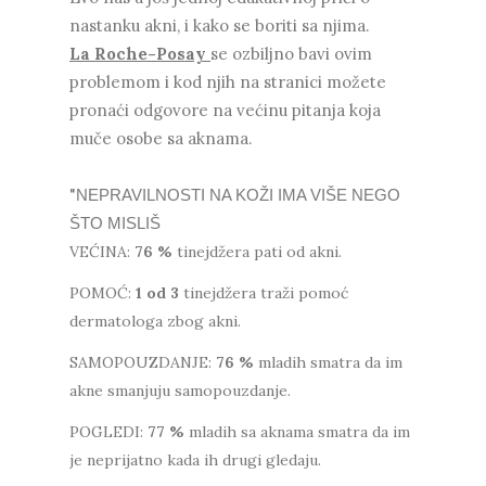
nastanku akni, i kako se boriti sa njima.
La Roche-Posay
se ozbiljno bavi ovim
problemom i kod njih na stranici možete
pronaći odgovore na većinu pitanja koja
muče osobe sa aknama.
"
NEPRAVILNOSTI NA KOŽI IMA VIŠE NEGO
ŠTO MISLIŠ
VEĆINA:
76
%
tinejdžera pati od akni.
POMOĆ:
1 od 3
tinejdžera traži pomoć
dermatologa zbog akni.
SAMOPOUZDANJE:
76
%
mladih smatra da im
akne smanjuju samopouzdanje.
POGLEDI:
77
%
mladih sa aknama smatra da im
je neprijatno kada ih drugi gledaju.