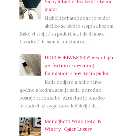
Vichy liftactiv flexiteint - tečni
puder
Najbolji prijatelj žene je puder
ukoliko se dobro stopi sa kožom.
Kako vi stojite sa puderima, i da li imate
favorita? Ja sam u konstantno...
DIOR FOREVER 24h* wear high
perfection skin-caring
foundation - novi tečni puder
Kada dodjete u neke tamo
godine u kojima sam ja sada, prirodno
postaje stil za sebe. Aktuelno je ono što
brendovi uz svoje nove kolekcije da...
Meneghetti Wine Hotel &
Winery- Quiet Luxury