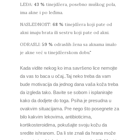
LEĐA:
43
%
tinejdžera, posebno muškog pola,
ima akne i po leđima.
NASLEDNOST:
68
%
tinejdžera koji pate od
akni imaju brata ili sestru koji pate od akni.
ODRASLI:
59
%
odraslih žena sa aknama imalo
je akne već u tinejdžerskom dobu."
Kada vidite nekog ko ima savršeno lice nemojte
da vas to baca u očaj..Taj neko treba da vam
bude motivacija da jednog dana vaša koža treba
da izgleda tako. Bavite se sobom i isplanirajte
kako da dodjete do toga. Psiha je presudna u
ovakvim situacijama. Pre nego što posegnete za
bilo kakvim lekovima, antibioticima,
kortikosteroidima, pokušajte svoju kožu da
sredite ishranom. Da li ste znali da hrana može