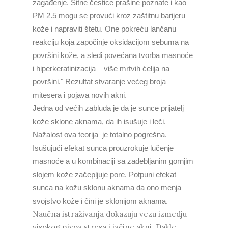
zagađenje. Sitne čestice prašine poznate i kao
PM 2.5 mogu se provući kroz zaštitnu barijeru
kože i napraviti štetu. One pokreću lančanu
reakciju koja započinje oksidacijom sebuma na
površini kože, a sledi povećana tvorba masnoće
i hiperkeratinizacija – više mrtvih ćelija na
površini." Rezultat stvaranje većeg broja
mitesera i pojava novih akni.
Jedna od većih zabluda je da je sunce prijatelj
kože sklone aknama, da ih isušuje i leči.
Nažalost ova teorija je totalno pogrešna.
Isušujući efekat sunca prouzrokuje lučenje
masnoće a u kombinaciji sa zadebljanim gornjim
slojem kože začepljuje pore. Potpuni efekat
sunca na kožu sklonu aknama da ono menja
svojstvo kože i čini je sklonijom aknama.
Naučna istraživanja dokazuju vezu izmedju
visokog nivoa stresa i jačine akni. Dakle