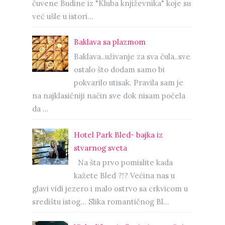
čuvene Budine iz "Kluba književnika" koje su
već ušle u istori...
Baklava sa plazmom
Baklava..uživanje za sva čula..sve
ostalo što dodam samo bi
pokvarilo utisak. Pravila sam je
na najklasičniji način sve dok nisam počela
da ...
Hotel Park Bled- bajka iz
stvarnog sveta
Na šta prvo pomislite kada
kažete Bled ?!? Većina nas u
glavi vidi jezero i malo ostrvo sa crkvicom u
središtu istog… Slika romantičnog Bl...