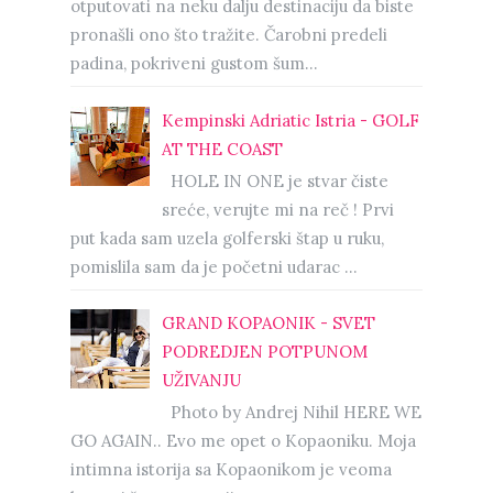
otputovati na neku dalju destinaciju da biste
pronašli ono što tražite. Čarobni predeli
padina, pokriveni gustom šum...
Kempinski Adriatic Istria - GOLF
AT THE COAST
HOLE IN ONE je stvar čiste
sreće, verujte mi na reč ! Prvi
put kada sam uzela golferski štap u ruku,
pomislila sam da je početni udarac ...
GRAND KOPAONIK - SVET
PODREDJEN POTPUNOM
UŽIVANJU
Photo by Andrej Nihil HERE WE
GO AGAIN.. Evo me opet o Kopaoniku. Moja
intimna istorija sa Kopaonikom je veoma