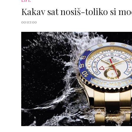
LIFE
Kakav sat nosiš-toliko si m
00:03:00