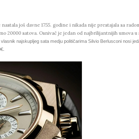
 nastala još davne 1755. godine i nikada nije prestajala sa rado
mo 20000 satova. Osnivač je jedan od najbrilijantnijih umova u
vlasnik najskupljeg sata medju političarima Silvio Berlusconi nosi je
0€.