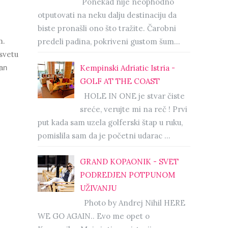
Ponekad nije neophodno
otputovati na neku dalju destinaciju da
biste pronašli ono što tražite. Čarobni
m.
predeli padina, pokriveni gustom šum...
 svetu
Kempinski Adriatic Istria -
dan
GOLF AT THE COAST
HOLE IN ONE je stvar čiste
sreće, verujte mi na reč ! Prvi
put kada sam uzela golferski štap u ruku,
pomislila sam da je početni udarac ...
GRAND KOPAONIK - SVET
PODREDJEN POTPUNOM
UŽIVANJU
Photo by Andrej Nihil HERE
WE GO AGAIN.. Evo me opet o