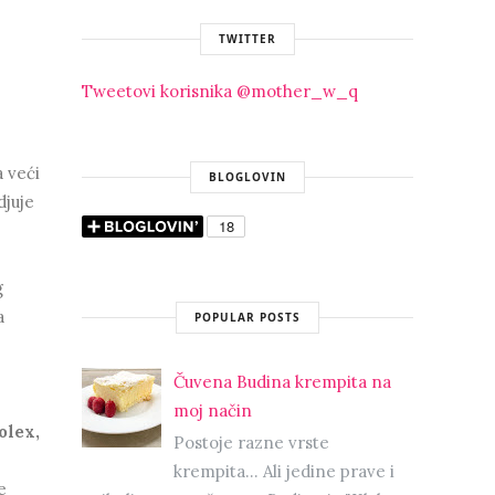
TWITTER
Tweetovi korisnika @mother_w_q
a veći
BLOGLOVIN
djuje
g
a
POPULAR POSTS
Čuvena Budina krempita na
moj način
olex,
Postoje razne vrste
krempita... Ali jedine prave i
e