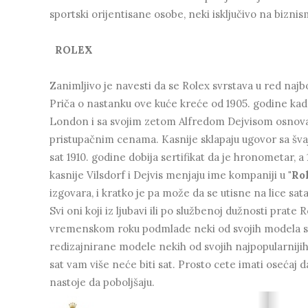
sportski orijentisane osobe, neki isključivo na bizni
ROLEX
Zanimljivo je navesti da se Rolex svrstava u red najb
Priča o nastanku ove kuće kreće od 1905. godine kada 
London i sa svojim zetom Alfredom Dejvisom osnovao
pristupačnim cenama. Kasnije sklapaju ugovor sa šva
sat 1910. godine dobija sertifikat da je hronometar, 
kasnije Vilsdorf i Dejvis menjaju ime kompaniji u
"Ro
izgovara, i kratko je pa može da se utisne na lice sata
Svi oni koji iz ljubavi ili po službenoj dužnosti prat
vremenskom roku podmlade neki od svojih modela satov
redizajnirane modele nekih od svojih najpopularnijih
sat vam više neće biti sat. Prosto cete imati osećaj d
nastoje da poboljšaju.