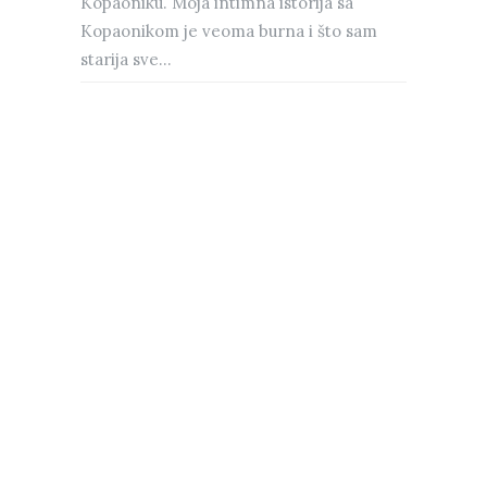
Kopaoniku. Moja intimna istorija sa
Kopaonikom je veoma burna i što sam
starija sve...