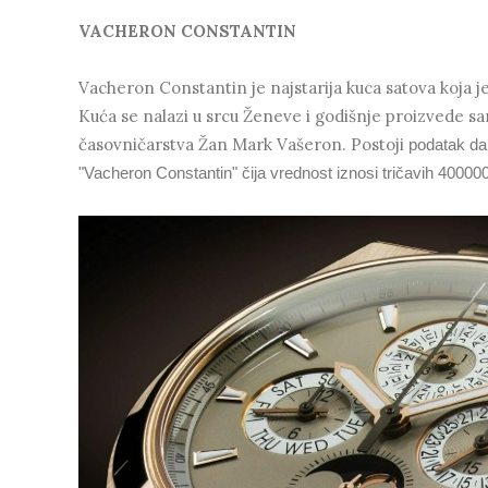
VACHERON CONSTANTIN
Vacheron Constantin je najstarija kuca satova koja je
Kuća se nalazi u srcu Ženeve i godišnje proizvede sa
časovničarstva Žan Mark Vašeron. Postoji
podatak da 
"Vacheron Constantin" čija vrednost iznosi tričavih 40000