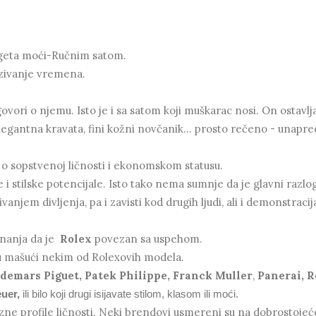
geta moći-Ručnim satom.
kazivanje vremena.
vori o njemu. Isto je i sa satom koji muškarac nosi. On ostavlj
egantna kravata, fini kožni novčanik... prosto rečeno - unapre
ale o sopstvenoj ličnosti i ekonomskom statusu.
i stilske potencijale. Isto tako nema sumnje da je glavni razlo
anjem divljenja, pa i zavisti kod drugih ljudi, ali i demonstracij
nanja da je
Rolex
povezan sa uspehom.
tu mašući nekim od Rolexovih modela.
demars Piguet,
Patek Philippe,
Franck Muller
,
Panerai, R
uer,
ili bilo koji drugi isijavate stilom, klasom ili moći.
zne profile ličnosti. Neki brendovi
usmereni su na dobrostojeć