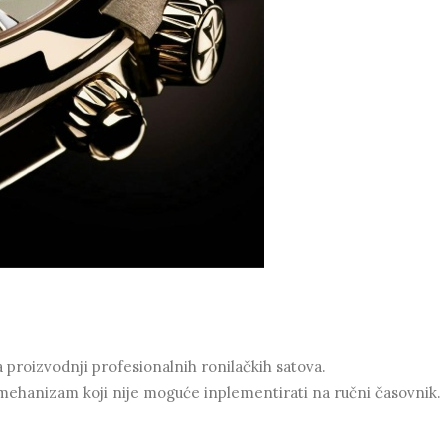
 proizvodnji profesionalnih ronilačkih satova.
mehanizam koji nije moguće inplementirati na ručni časovnik.