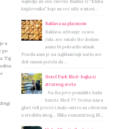
najbolje su one čuvene Budine iz "Kluba
književnika" koje su već ušle u istori...
Baklava sa plazmom
Baklava..uživanje za sva
čula..sve ostalo što dodam
je u
samo bi pokvarilo utisak.
e po
Pravila sam je na najklasičniji način sve
a. Taj
dok nisam počela da ...
godina
se
Hotel Park Bled- bajka iz
stvarnog sveta
Na šta prvo pomislite kada
kažete Bled ?!? Većina nas u
drugi
glavi vidi jezero i malo ostrvo sa crkvicom
u središtu istog… Slika romantičnog Bl...