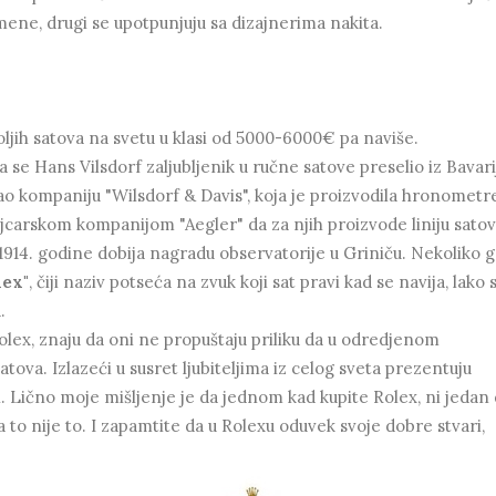
smene, drugi se upotpunjuju sa dizajnerima nakita.
oljih satova na svetu u klasi od 5000-6000€ pa naviše.
se Hans Vilsdorf zaljubljenik u ručne satove preselio iz Bavari
 kompaniju "Wilsdorf & Davis", koja je proizvodila hronometr
jcarskom kompanijom "Aegler" da za njih proizvode liniju satov
a 1914. godine dobija nagradu observatorije u Griniču. Nekoliko 
lex"
, čiji naziv potseća na zvuk koji sat pravi kad se navija, lako 
.
e Rolex, znaju da oni ne propuštaju priliku da u odredjenom
a. Izlazeći u susret ljubiteljima iz celog sveta prezentuju
. Lično moje mišljenje je da jednom kad kupite Rolex, ni jedan 
a to nije to. I zapamtite da u Rolexu oduvek svoje dobre stvari,