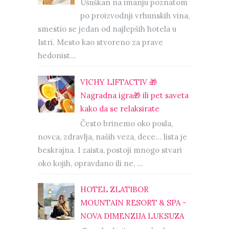
Ušuškan na imanju poznatom
po proizvodnji vrhunskih vina,
smestio se jedan od najlepših hotela u
Istri. Mesto kao stvoreno za prave
hedonist...
VICHY LIFTACTIV 🎁
Nagradna igra🎁 ili pet saveta
kako da se relaksirate
Često brinemo oko posla,
novca, zdravlja, naših veza, dece… lista je
beskrajna. I zaista, postoji mnogo stvari
oko kojih, opravdano ili ne, ...
HOTEL ZLATIBOR
MOUNTAIN RESORT & SPA -
NOVA DIMENZIJA LUKSUZA