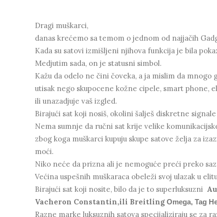
Dragi muškarci,
danas krećemo sa temom o jednom od najjačih Gad
Kada su satovi izmišljeni njihova funkcija je bila po
Medjutim sada, on je statusni simbol.
Kažu da odelo ne čini čoveka, a ja mislim da mnogo go
utisak nego skupocene kožne cipele, smart phone, el
ili unazadjuje vaš izgled.
Birajući sat koji nosiš, okolini šalješ diskretne sign
Nema sumnje da ručni sat krije velike komunikacijske 
zbog koga muškarci kupuju skupe satove želja za izaziv
moći.
Niko neće da prizna ali je nemoguće preći preko saz
Većina uspešnih muškaraca obeleži svoj ulazak u eli
Birajući sat koji nosite, bilo da je to superluksuzni
Au
Vacheron Constantin,ili Breitling
Omega, Tag He
Razne marke luksuznih satova specijaliziraju se za ra