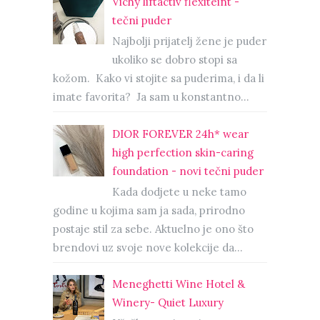
Vichy liftactiv flexiteint -
tečni puder
Najbolji prijatelj žene je puder
ukoliko se dobro stopi sa
kožom. Kako vi stojite sa puderima, i da li
imate favorita? Ja sam u konstantno...
DIOR FOREVER 24h* wear
high perfection skin-caring
foundation - novi tečni puder
Kada dodjete u neke tamo
godine u kojima sam ja sada, prirodno
postaje stil za sebe. Aktuelno je ono što
brendovi uz svoje nove kolekcije da...
Meneghetti Wine Hotel &
Winery- Quiet Luxury